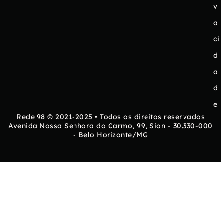
v
a
ci
d
a
d
e
Rede 98 © 2021-2025 • Todos os direitos reservados
Avenida Nossa Senhora do Carmo, 99, Sion - 30.330-000
- Belo Horizonte/MG