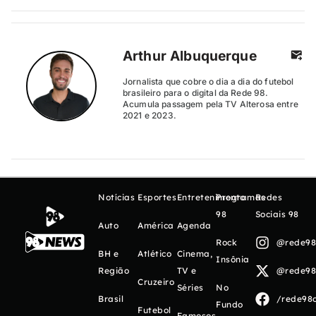
Arthur Albuquerque
Jornalista que cobre o dia a dia do futebol
brasileiro para o digital da Rede 98.
Acumula passagem pela TV Alterosa entre
2021 e 2023.
Notícias
Esportes
Entretenimento
Programas
Redes
98
Sociais 98
Auto
América
Agenda
Rock
@rede98o
BH e
Atlético
Cinema,
Insônia
Região
TV e
@rede98o
Cruzeiro
Séries
No
Brasil
/rede98o
Fundo
Futebol
Famosos