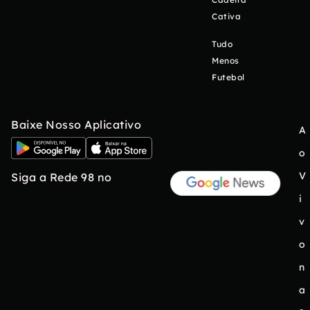
Cativa
Tudo
Menos
Futebol
Baixe Nosso Aplicativo
A
o
V
Siga a Rede 98 no
i
v
o
n
a