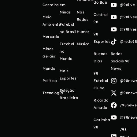
do Baú
Carreira
em
@98live
Minas
Nas
Central
Meio
@98livee
Redes
98
Ambiente
Futebol
@98live
no Brasil
Humor
98
Mercado
Esportes
@rede98o
Futebol
Música
Minas
no
Buenos
Redes
Gerais
Mundo
Días
Sociais 98
Mundo
News
Mais
98
Esportes
Política
Futebol
@98newso
Clube
Seleção
Tecnologia
@98newso
Brasileira
Ricardo
/98newso
Amado
@98newso
Catimba
98
/98-
news-