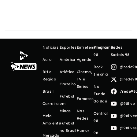
Notícias
Esportes
Entretenimento
Programas
Redes
98
Sociais 98
Auto
América
Agenda
Rock
@rede98o
BH e
Atlético
Cinema,
Insônia
Região
TV e
@rede98o
Cruzeiro
Séries
No
Brasil
/rede98o
Fundo
Futebol
Famosos
do Baú
Carreira
em
@98live
Minas
Nas
Central
Meio
@98livee
Redes
98
Ambiente
Futebol
@98live
no Brasil
Humor
98
Mercado