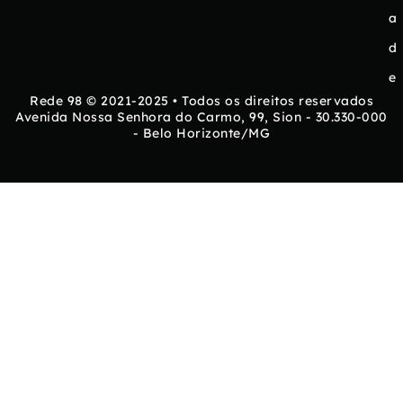
a
d
e
Rede 98 © 2021-2025 • Todos os direitos reservados
Avenida Nossa Senhora do Carmo, 99, Sion - 30.330-000
- Belo Horizonte/MG