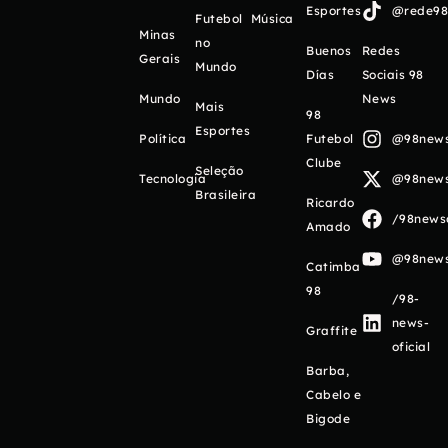
Esportes
@rede98o
Futebol
Música
Minas
no
Buenos
Redes
Gerais
Mundo
Días
Sociais 98
Mundo
News
Mais
98
Esportes
Política
Futebol
@98newso
Clube
Seleção
Tecnologia
@98newso
Brasileira
Ricardo
/98newso
Amado
@98newso
Catimba
98
/98-
news-
Graffite
oficial
Barba,
Cabelo e
Bigode