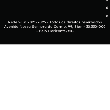
d
e
Rede 98 © 2021-2025 • Todos os direitos reservados
Avenida Nossa Senhora do Carmo, 99, Sion - 30.330-000
- Belo Horizonte/MG