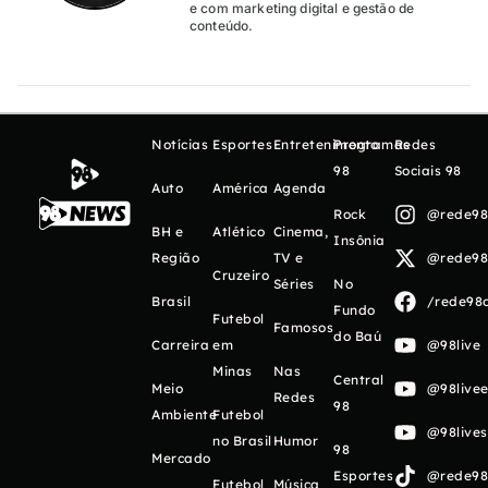
e com marketing digital e gestão de
conteúdo.
Notícias
Esportes
Entretenimento
Programas
Redes
98
Sociais 98
Auto
América
Agenda
Rock
@rede98o
BH e
Atlético
Cinema,
Insônia
Região
TV e
@rede98o
Cruzeiro
Séries
No
Brasil
/rede98o
Fundo
Futebol
Famosos
do Baú
Carreira
em
@98live
Minas
Nas
Central
Meio
@98livee
Redes
98
Ambiente
Futebol
@98live
no Brasil
Humor
98
Mercado
Esportes
@rede98o
Futebol
Música