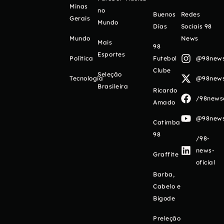
Minas
no
Buenos
Redes
Gerais
Mundo
Días
Sociais 98
Mundo
News
Mais
98
Esportes
Política
Futebol
@98newso
Clube
Seleção
Tecnologia
@98newso
Brasileira
Ricardo
/98newso
Amado
@98newso
Catimba
98
/98-
news-
Graffite
oficial
Barba,
Cabelo e
Bigode
Preleção