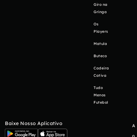
Giro na
Gringa
Os
Players
Matula
Buteco
Cadeira
Cativa
Tudo
Menos
Futebol
Baixe Nosso Aplicativo
A
o