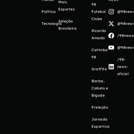
Mais
98
Esportes
Política
Futebol
@98newso
Clube
Seleção
Tecnologia
@98newso
Brasileira
Ricardo
/98newso
Amado
@98newso
Catimba
98
/98-
news-
Graffite
oficial
Barba,
Cabelo e
Bigode
Preleção
Jornada
Esportiva