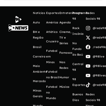
Notícias
Esportes
Entretenimento
Programas
Redes
98
Sociais 98
Auto
América
Agenda
Rock
@rede98o
BH e
Atlético
Cinema,
Insônia
Região
TV e
@rede98o
Cruzeiro
Séries
No
Brasil
/rede98o
Fundo
Futebol
Famosos
do Baú
Carreira
em
@98live
Minas
Nas
Central
Meio
@98livee
Redes
98
Ambiente
Futebol
@98live
no Brasil
Humor
98
Mercado
Esportes
@rede98o
Futebol
Música
Minas
no
Buenos
Redes
Gerais
Mundo
Días
Sociais 98
Mundo
News