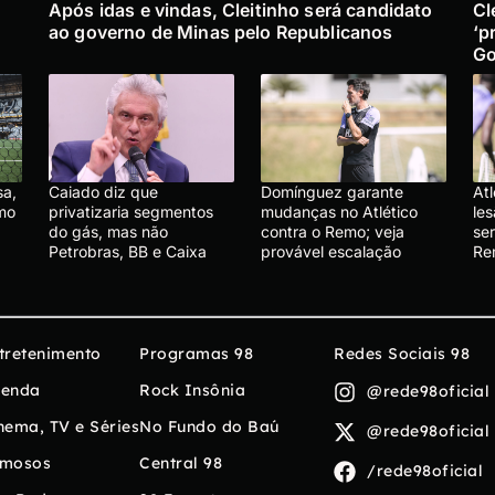
Após idas e vindas, Cleitinho será candidato
Cl
ao governo de Minas pelo Republicanos
‘p
Go
sa,
Caiado diz que
Domínguez garante
At
emo
privatizaria segmentos
mudanças no Atlético
le
do gás, mas não
contra o Remo; veja
se
Petrobras, BB e Caixa
provável escalação
R
tretenimento
Programas 98
Redes Sociais 98
enda
Rock Insônia
@rede98oficial
nema, TV e Séries
No Fundo do Baú
@rede98oficial
mosos
Central 98
/rede98oficial