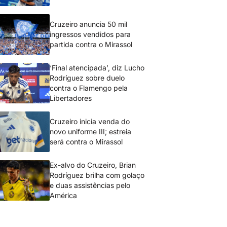
Cruzeiro anuncia 50 mil
ingressos vendidos para
partida contra o Mirassol
‘Final atencipada’, diz Lucho
Rodríguez sobre duelo
contra o Flamengo pela
Libertadores
Cruzeiro inicia venda do
novo uniforme III; estreia
será contra o Mirassol
Ex-alvo do Cruzeiro, Brian
Rodríguez brilha com golaço
e duas assistências pelo
América