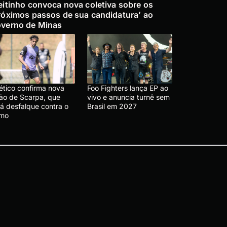
eitinho convoca nova coletiva sobre os
róximos passos de sua candidatura’ ao
verno de Minas
lético confirma nova
Foo Fighters lança EP ao
são de Scarpa, que
vivo e anuncia turnê sem
rá desfalque contra o
Brasil em 2027
emo