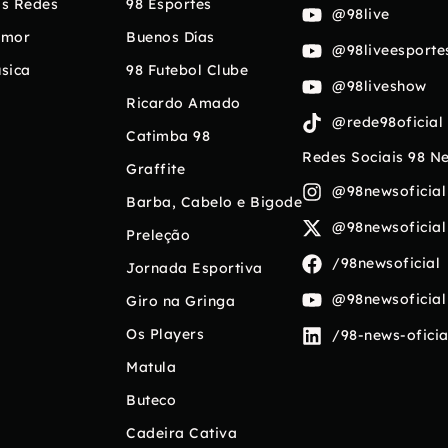
s Redes
98 Esportes
@98live
umor
Buenos Días
@98liveesporte
sica
98 Futebol Clube
@98liveshow
Ricardo Amado
@rede98oficial
Catimba 98
Redes Sociais 98 N
Graffite
@98newsoficial
Barba, Cabelo e Bigode
@98newsoficial
Preleção
/98newsoficial
Jornada Esportiva
@98newsoficial
Giro na Gringa
Os Players
/98-news-oficia
Matula
Buteco
Cadeira Cativa