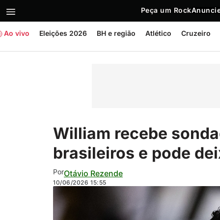
Peça um Rock
Anuncie
Ao vivo
Eleições 2026
BH e região
Atlético
Cruzeiro
William recebe sonda
brasileiros e pode de
Por
Otávio Rezende
10/06/2026
15:55