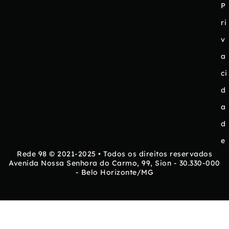
P
ri
v
a
ci
d
a
d
e
Rede 98 © 2021-2025 • Todos os direitos reservados
Avenida Nossa Senhora do Carmo, 99, Sion - 30.330-000
- Belo Horizonte/MG