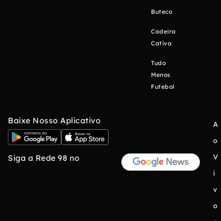
Buteco
Cadeira
Cativa
Tudo
Menos
Futebol
Baixe Nosso Aplicativo
A
o
V
Siga a Rede 98 no
i
v
o