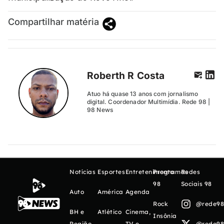
Compartilhar matéria
Roberth R Costa
Atuo há quase 13 anos com jornalismo
digital. Coordenador Multimídia. Rede 98 |
98 News
Notícias
Esportes
Entretenimento
Programas
Redes
98
Sociais 98
Auto
América
Agenda
Rock
@rede98o
BH e
Atlético
Cinema,
Insônia
Região
TV e
@rede98o