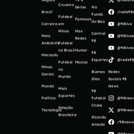
Cruzeiro
Séries
No
Brasil
/rede98o
Fundo
Futebol
Famosos
do Baú
Carreira
em
@98live
Minas
Nas
Central
Meio
@98livee
Redes
98
Ambiente
Futebol
@98live
no Brasil
Humor
98
Mercado
Esportes
@rede98o
Futebol
Música
Minas
no
Buenos
Redes
Gerais
Mundo
Días
Sociais 98
Mundo
News
Mais
98
Esportes
Política
Futebol
@98newso
Clube
Seleção
Tecnologia
@98newso
Brasileira
Ricardo
/98newso
Amado
@98newso