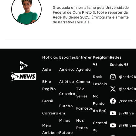
Graduada em jornalismo pela Universidade
Federal de Ouro Preto (Ufop) e repórter da
Rede 98 desde 2025. É fotógrafa e amante
de narrativas visuais.
Notícias
Esportes
Entretenimento
Programas
Redes
98
Sociais 98
Auto
América
Agenda
Rock
@rede98o
BH e
Atlético
Cinema,
Insônia
Região
TV e
@rede98o
Cruzeiro
Séries
No
Brasil
/rede98o
Fundo
Futebol
Famosos
do Baú
Carreira
em
@98live
Minas
Nas
Central
Meio
@98livee
Redes
98
Ambiente
Futebol