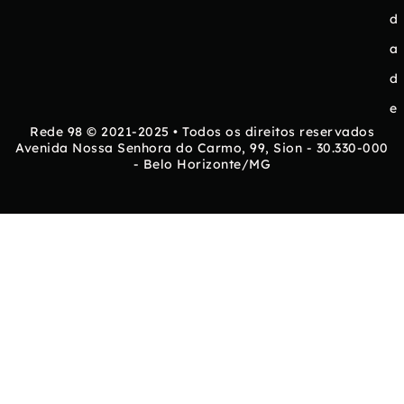
d
a
d
e
Rede 98 © 2021-2025 • Todos os direitos reservados
Avenida Nossa Senhora do Carmo, 99, Sion - 30.330-000
- Belo Horizonte/MG