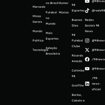
@98live
no Brasil
Humor
98
Mercado
Esportes
@rede98o
Futebol
Música
Minas
no
Buenos
Redes
Gerais
Mundo
Días
Sociais 98
Mundo
News
Mais
98
Esportes
Política
Futebol
@98newso
Clube
Seleção
Tecnologia
@98newso
Brasileira
Ricardo
/98newso
Amado
@98newso
Catimba
98
/98-
news-
Graffite
oficial
Barba,
Cabelo e