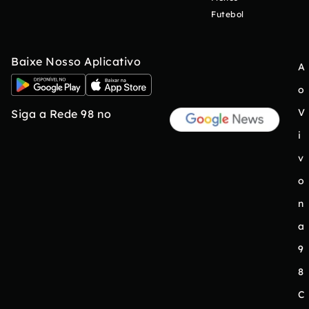
Futebol
Baixe Nosso Aplicativo
A
o
V
Siga a Rede 98 no
i
v
o
n
a
9
8
C