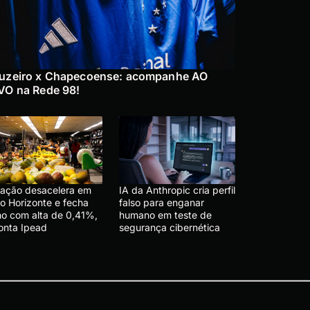
uzeiro x Chapecoense: acompanhe AO
VO na Rede 98!
flação desacelera em
IA da Anthropic cria perfil
lo Horizonte e fecha
falso para enganar
lho com alta de 0,41%,
humano em teste de
onta Ipead
segurança cibernética