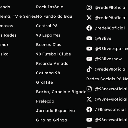
enda
Rock Insônia
@rede98oficial
nema, TV e Séries
No Fundo do Baú
@rede98oficial
mosos
Central 98
/rede98oficial
s Redes
98 Esportes
@98live
umor
Buenos Días
@98liveesporte
sica
98 Futebol Clube
@98liveshow
Ricardo Amado
@rede98oficial
Catimba 98
Redes Sociais 98 N
Graffite
@98newsoficial
Barba, Cabelo e Bigode
@98newsoficial
Preleção
/98newsoficial
Jornada Esportiva
@98newsoficial
Giro na Gringa