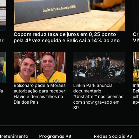
Copom reduz taxa de juros em 0,25 ponto
Cr
ar
pela 4ª vez seguida e Selic cai a 14% ao ano
VI
Bolsonaro pede a Moraes
Linkin Park anuncia
In
la
autorização para receber
documentário
Be
Flávio e demais filhos no
“Unshatter” nos cinemas
ju
Dia dos Pais
com show gravado em
ap
SP
tretenimento
Programas 98
Redes Sociais 98