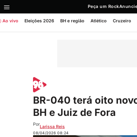
Peça um Rock
Anuncie
Ao vivo
Eleições 2026
BH e região
Atlético
Cruzeiro
BR-040 terá oito novo
BH e Juiz de Fora
Por
Larissa Reis
08/04/2026
08:24