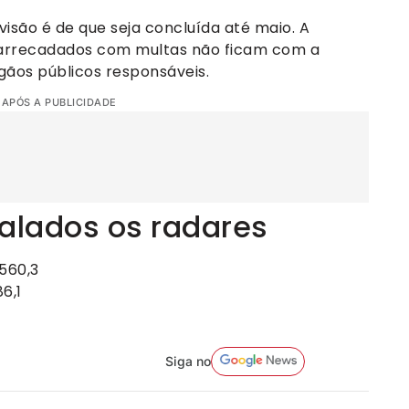
são é de que seja concluída até maio. A
 arrecadados com multas não ficam com a
gãos públicos responsáveis.
 APÓS A PUBLICIDADE
talados os radares
560,3
6,1
Siga no