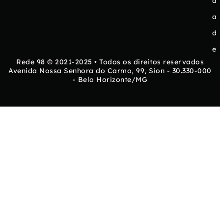
d
a
d
e
Rede 98 © 2021-2025 • Todos os direitos reservados
Avenida Nossa Senhora do Carmo, 99, Sion - 30.330-000
- Belo Horizonte/MG