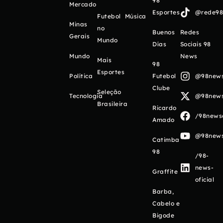
98
Mercado
Esportes
@rede98o
Futebol
Música
Minas
no
Buenos
Redes
Gerais
Mundo
Días
Sociais 98
Mundo
News
Mais
98
Esportes
Política
Futebol
@98newso
Clube
Seleção
Tecnologia
@98newso
Brasileira
Ricardo
/98newso
Amado
@98newso
Catimba
98
/98-
news-
Graffite
oficial
Barba,
Cabelo e
Bigode