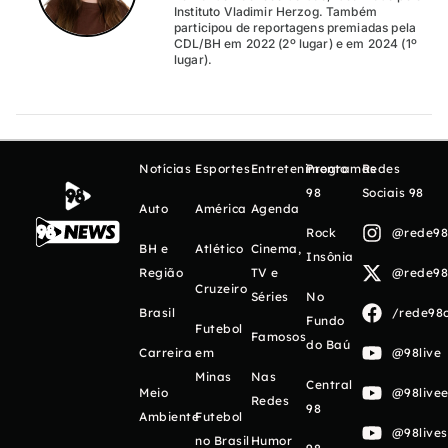
Instituto Vladimir Herzog. Também
participou de reportagens premiadas pela
CDL/BH em 2022 (2º lugar) e em 2024 (1º
lugar).
Notícias
Esportes
Entretenimento
Programas
Redes
98
Sociais 98
Auto
América
Agenda
Rock
@rede98o
BH e
Atlético
Cinema,
Insônia
Região
TV e
@rede98o
Cruzeiro
Séries
No
Brasil
/rede98o
Fundo
Futebol
Famosos
do Baú
Carreira
em
@98live
Minas
Nas
Central
Meio
@98livee
Redes
98
Ambiente
Futebol
@98live
no Brasil
Humor