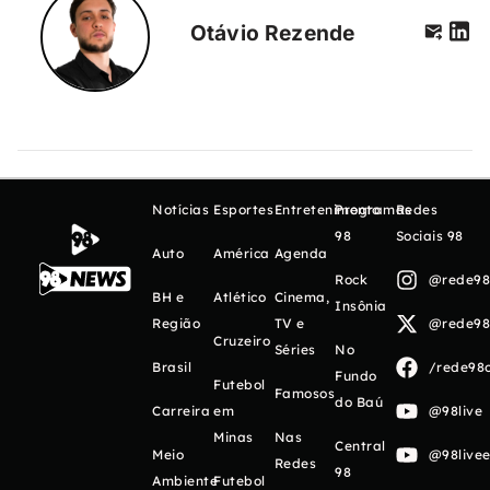
Otávio Rezende
Notícias
Esportes
Entretenimento
Programas
Redes
98
Sociais 98
Auto
América
Agenda
Rock
@rede98o
BH e
Atlético
Cinema,
Insônia
Região
TV e
@rede98o
Cruzeiro
Séries
No
Brasil
/rede98o
Fundo
Futebol
Famosos
do Baú
Carreira
em
@98live
Minas
Nas
Central
Meio
@98livee
Redes
98
Ambiente
Futebol