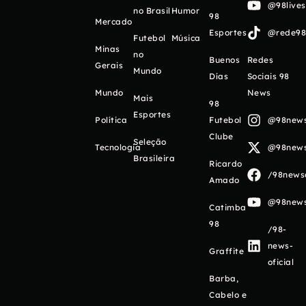
@98live
no Brasil
Humor
98
Mercado
Esportes
@rede98o
Futebol
Música
Minas
no
Buenos
Redes
Gerais
Mundo
Días
Sociais 98
Mundo
News
Mais
98
Esportes
Política
Futebol
@98newso
Clube
Seleção
Tecnologia
@98newso
Brasileira
Ricardo
/98newso
Amado
@98newso
Catimba
98
/98-
news-
Graffite
oficial
Barba,
Cabelo e