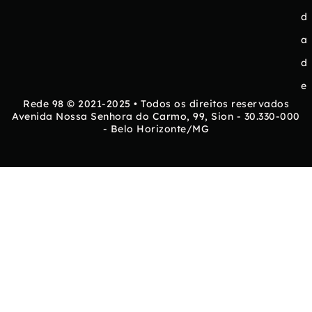
d
a
d
e
Rede 98 © 2021-2025 • Todos os direitos reservados
Avenida Nossa Senhora do Carmo, 99, Sion - 30.330-000
- Belo Horizonte/MG