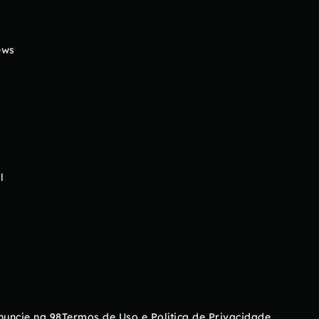
ews
l
nuncie na 98
Termos de Uso e Política de Privacidade