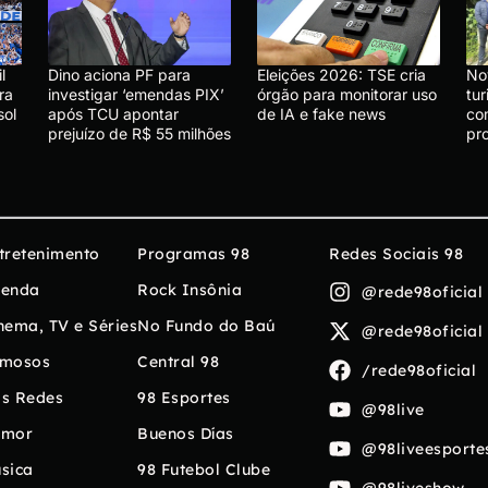
l
Dino aciona PF para
Eleições 2026: TSE cria
No
ra
investigar ‘emendas PIX’
órgão para monitorar uso
tu
sol
após TCU apontar
de IA e fake news
co
prejuízo de R$ 55 milhões
pr
tretenimento
Programas 98
Redes Sociais 98
enda
Rock Insônia
@rede98oficial
nema, TV e Séries
No Fundo do Baú
@rede98oficial
mosos
Central 98
/rede98oficial
s Redes
98 Esportes
@98live
umor
Buenos Días
@98liveesporte
sica
98 Futebol Clube
@98liveshow