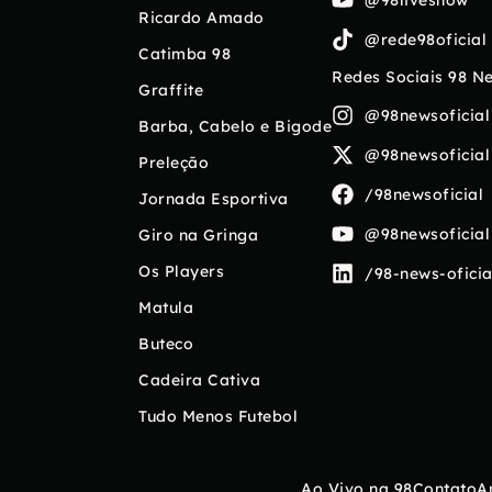
Ricardo Amado
@rede98oficial
Catimba 98
Redes Sociais 98 N
Graffite
@98newsoficial
Barba, Cabelo e Bigode
@98newsoficial
Preleção
/98newsoficial
Jornada Esportiva
@98newsoficial
Giro na Gringa
Os Players
/98-news-oficia
Matula
Buteco
Cadeira Cativa
Tudo Menos Futebol
Ao Vivo na 98
Contato
A