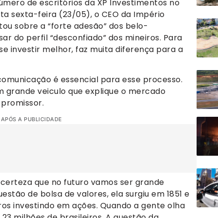
úmero de escritórios da XP Investimentos no
sta sexta-feira (23/05), o CEO da Império
ou sobre a “forte adesão” dos belo-
ar do perfil “desconfiado” dos mineiros. Para
se investir melhor, faz muita diferença para a
omunicação é essencial para esse processo.
m grande veiculo que explique o mercado
 promissor.
 APÓS A PUBLICIDADE
certeza que no futuro vamos ser grande
estão de bolsa de valores, ela surgiu em 1851 e
iros investindo em ações. Quando a gente olha
 23 milhões de brasileiros. A questão da