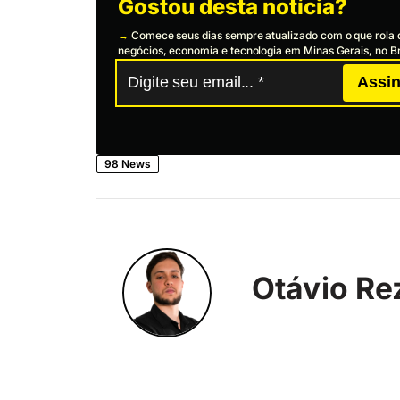
Gostou desta notícia?
→
Comece seus dias sempre atualizado com o que rola 
negócios, economia e tecnologia em Minas Gerais, no Br
Assin
98 News
Otávio Re