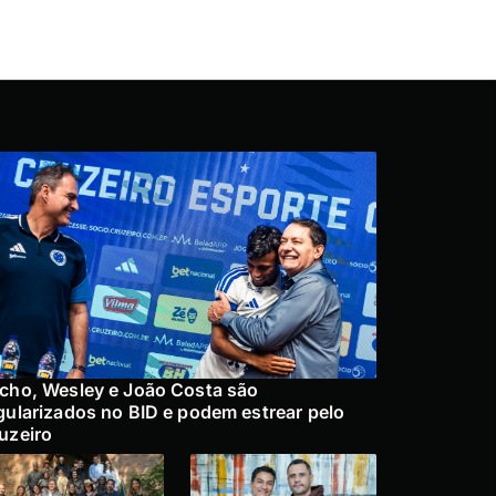
cho, Wesley e João Costa são
gularizados no BID e podem estrear pelo
uzeiro