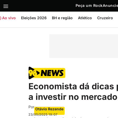
Peça um Rock
Anuncie
Ao vivo
Eleições 2026
BH e região
Atlético
Cruzeiro
Economista dá dicas
a investir no mercado
Por
Otávio Rezende
23/05/2025
19:07