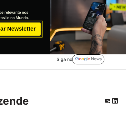
de relevante nos
asil e no Mundo.
ar Newsletter
Siga no
zende