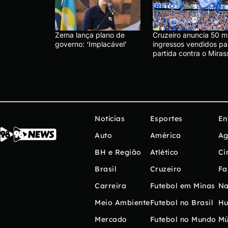
Zema lança plano de
Cruzeiro anuncia 50 mi
governo: ‘Implacável’
ingressos vendidos pa
partida contra o Miras
Notícias
Esportes
En
Auto
América
Ag
BH e Região
Atlético
Ci
Brasil
Cruzeiro
Fa
Carreira
Futebol em Minas
Na
Meio Ambiente
Futebol no Brasil
H
Mercado
Futebol no Mundo
Mú