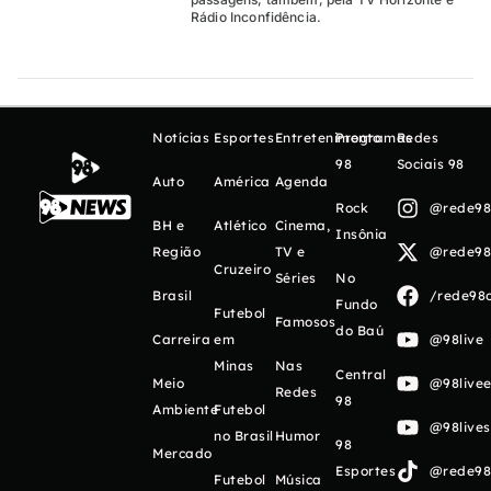
Rádio Inconfidência.
Notícias
Esportes
Entretenimento
Programas
Redes
98
Sociais 98
Auto
América
Agenda
Rock
@rede98o
BH e
Atlético
Cinema,
Insônia
Região
TV e
@rede98o
Cruzeiro
Séries
No
Brasil
/rede98o
Fundo
Futebol
Famosos
do Baú
Carreira
em
@98live
Minas
Nas
Central
Meio
@98livee
Redes
98
Ambiente
Futebol
@98live
no Brasil
Humor
98
Mercado
Esportes
@rede98o
Futebol
Música