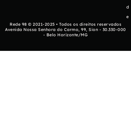
d
e
Rede 98 © 2021-2025 • Todos os direitos reservados
Avenida Nossa Senhora do Carmo, 99, Sion - 30.330-000
- Belo Horizonte/MG