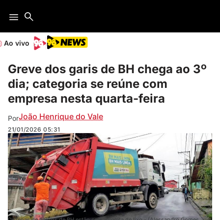
Ao vivo
Greve dos garis de BH chega ao 3º
dia; categoria se reúne com
empresa nesta quarta-feira
João Henrique do Vale
Por
21/01/2026
05:31
Dezenas de bairros de BH estão sem a coleta de lixo - (Alessandro Gomes