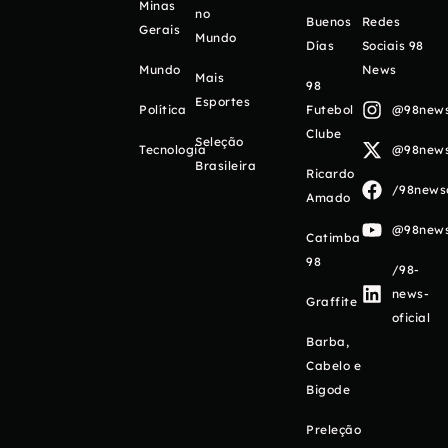
Minas
no
Buenos
Redes
Gerais
Mundo
Días
Sociais 98
Mundo
News
Mais
98
Esportes
Política
Futebol
@98newso
Clube
Seleção
Tecnologia
@98newso
Brasileira
Ricardo
/98newso
Amado
@98newso
Catimba
98
/98-
news-
Graffite
oficial
Barba,
Cabelo e
Bigode
Preleção