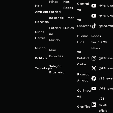
Minas
Nas
Central
Meio
@98livee
Redes
98
Ambiente
Futebol
@98live
no Brasil
Humor
98
Mercado
Esportes
@rede98o
Futebol
Música
Minas
no
Buenos
Redes
Gerais
Mundo
Días
Sociais 98
Mundo
News
Mais
98
Esportes
Política
Futebol
@98newso
Clube
Seleção
Tecnologia
@98newso
Brasileira
Ricardo
/98newso
Amado
@98newso
Catimba
98
/98-
news-
Graffite
oficial