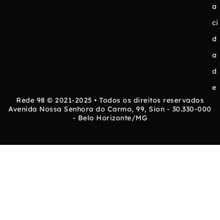
a
ci
d
a
d
e
Rede 98 © 2021-2025 • Todos os direitos reservados
Avenida Nossa Senhora do Carmo, 99, Sion - 30.330-000
- Belo Horizonte/MG