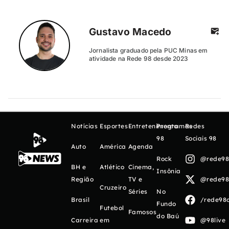
Gustavo Macedo
Jornalista graduado pela PUC Minas em
atividade na Rede 98 desde 2023
Notícias
Esportes
Entretenimento
Programas
Redes
98
Sociais 98
Auto
América
Agenda
Rock
@rede98o
BH e
Atlético
Cinema,
Insônia
Região
TV e
@rede98o
Cruzeiro
Séries
No
Brasil
/rede98o
Fundo
Futebol
Famosos
do Baú
Carreira
em
@98live