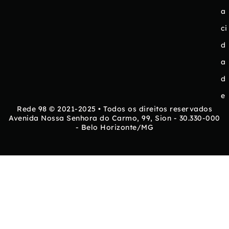
a
ci
d
a
d
e
Rede 98 © 2021-2025 • Todos os direitos reservados
Avenida Nossa Senhora do Carmo, 99, Sion - 30.330-000
- Belo Horizonte/MG