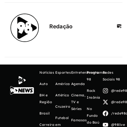
Redação
Notícias
Esportes
Entretenimento
Programas
Redes
98
Sociais 98
Auto
América
Agenda
Rock
@rede98o
BH e
Atlético
Cinema,
Insônia
Região
TV e
@rede98o
Cruzeiro
Séries
No
Brasil
/rede98o
Fundo
Futebol
Famosos
do Baú
Carreira
em
@98live