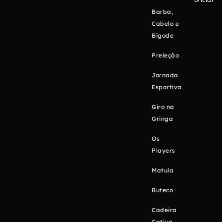
Barba,
Cabelo e
Bigode
Preleção
Jornada
Esportiva
Giro na
Gringa
Os
Players
Matula
Buteco
Cadeira
Cativa