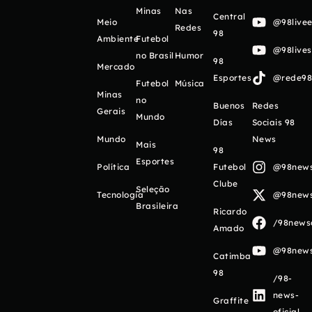
Minas
Nas
Central
Meio
@98livee
Redes
98
Ambiente
Futebol
@98live
no Brasil
Humor
98
Mercado
Esportes
@rede98o
Futebol
Música
Minas
no
Buenos
Redes
Gerais
Mundo
Días
Sociais 98
Mundo
News
Mais
98
Esportes
Política
Futebol
@98newso
Clube
Seleção
Tecnologia
@98newso
Brasileira
Ricardo
/98newso
Amado
@98newso
Catimba
98
/98-
news-
Graffite
oficial