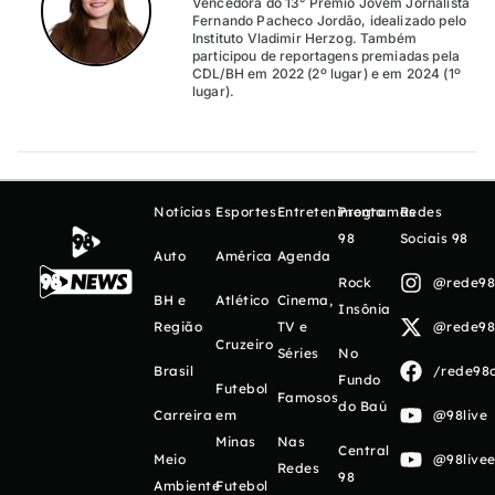
Vencedora do 13° Prêmio Jovem Jornalista
Fernando Pacheco Jordão, idealizado pelo
Instituto Vladimir Herzog. Também
participou de reportagens premiadas pela
CDL/BH em 2022 (2º lugar) e em 2024 (1º
lugar).
Notícias
Esportes
Entretenimento
Programas
Redes
98
Sociais 98
Auto
América
Agenda
Rock
@rede98o
BH e
Atlético
Cinema,
Insônia
Região
TV e
@rede98o
Cruzeiro
Séries
No
Brasil
/rede98o
Fundo
Futebol
Famosos
do Baú
Carreira
em
@98live
Minas
Nas
Central
Meio
@98livee
Redes
98
Ambiente
Futebol