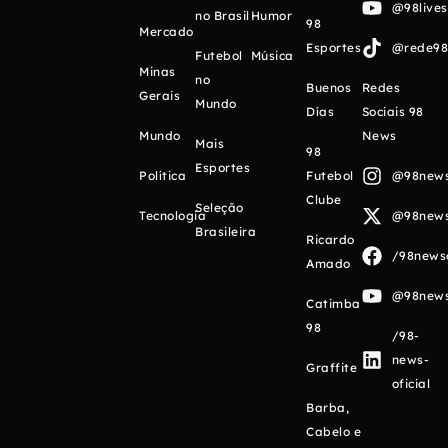
@98live
no Brasil
Humor
98
Mercado
Esportes
@rede98o
Futebol
Música
Minas
no
Buenos
Redes
Gerais
Mundo
Días
Sociais 98
Mundo
News
Mais
98
Esportes
Política
Futebol
@98newso
Clube
Seleção
Tecnologia
@98newso
Brasileira
Ricardo
/98newso
Amado
@98newso
Catimba
98
/98-
news-
Graffite
oficial
Barba,
Cabelo e