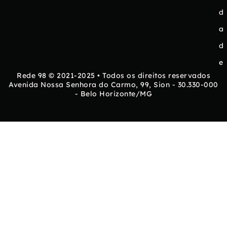
d
a
d
e
Rede 98 © 2021-2025 • Todos os direitos reservados
Avenida Nossa Senhora do Carmo, 99, Sion - 30.330-000
- Belo Horizonte/MG