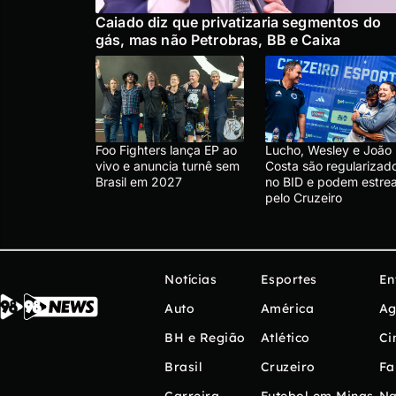
Caiado diz que privatizaria segmentos do
gás, mas não Petrobras, BB e Caixa
Foo Fighters lança EP ao
Lucho, Wesley e João
vivo e anuncia turnê sem
Costa são regularizad
Brasil em 2027
no BID e podem estrea
pelo Cruzeiro
Notícias
Esportes
En
Auto
América
Ag
BH e Região
Atlético
Ci
Brasil
Cruzeiro
Fa