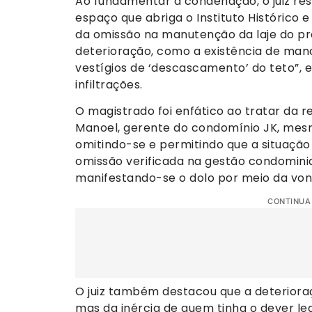
Ao fundamentar a condenação, o juiz re
espaço que abriga o Instituto Histórico
da omissão na manutenção da laje do préd
deterioração, como a existência de ma
vestígios de ‘descascamento’ do teto”,
infiltrações.
O magistrado foi enfático ao tratar da r
Manoel, gerente do condomínio JK, mesmo
omitindo-se e permitindo que a situação
omissão verificada na gestão condominial
manifestando-se o dolo por meio da vont
CONTINUA
O juiz também destacou que a deteriora
mas da inércia de quem tinha o dever le