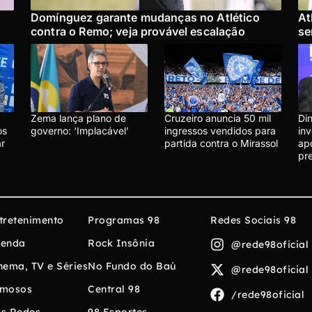
Domínguez garante mudanças no Atlético
At
contra o Remo; veja provável escalação
se
Zema lança plano de
Cruzeiro anuncia 50 mil
Di
os
governo: ‘Implacável’
ingressos vendidos para
in
r
partida contra o Mirassol
ap
pr
tretenimento
Programas 98
Redes Sociais 98
enda
Rock Insônia
@rede98oficial
nema, TV e Séries
No Fundo do Baú
@rede98oficial
mosos
Central 98
/rede98oficial