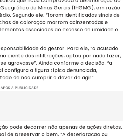
ssaltou que ficou comprovada a deterioração do
 e Geográfico de Minas Gerais (IHGMG), em razão
io. Segundo ele, “foram identificados sinais de
nchas de coloração marrom acinzentadas e
 elementos associados ao excesso de umidade e
esponsabilidade do gestor. Para ele, “o acusado
 ciente das infiltrações, optou por nada fazer,
 se agravasse”. Ainda conforme a decisão, “a
 configura a figura típica denunciada,
ade de não cumprir o dever de agir”.
 APÓS A PUBLICIDADE
ção pode decorrer não apenas de ações diretas,
gal de preservar o bem. “A deterioração ou