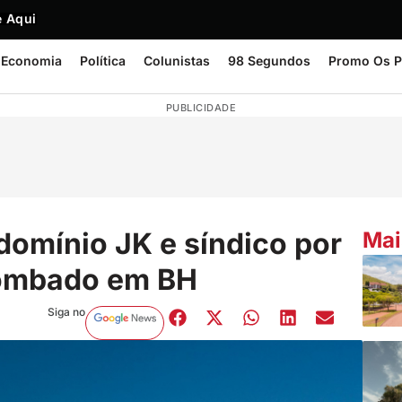
 Aqui
Economia
Política
Colunistas
98 Segundos
Promo Os P
PUBLICIDADE
omínio JK e síndico por
Mai
tombado em BH
Siga no