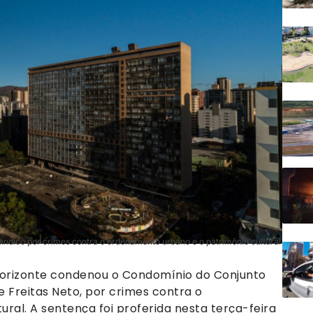
índico por crimes contra o ordenamento urbano e o patrimônio cultural
Horizonte condenou o Condomínio do Conjunto
e Freitas Neto, por crimes contra o
ral. A sentença foi proferida nesta terça-feira