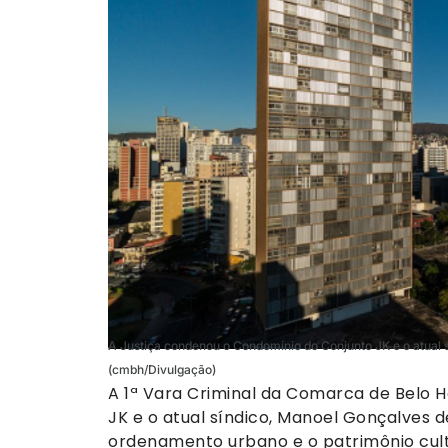
A Justiça condenou o Condomínio do Conjunto JK e o atual s
(cmbh/Divulgação)
A 1ª Vara Criminal da Comarca de Belo 
JK e o atual síndico, Manoel Gonçalves d
ordenamento urbano e o patrimônio cultu