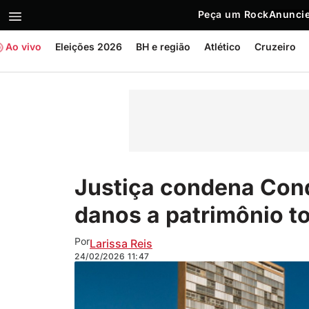
Peça um Rock
Anuncie
Ao vivo
Eleições 2026
BH e região
Atlético
Cruzeiro
Justiça condena Cond
danos a patrimônio 
Por
Larissa Reis
24/02/2026
11:47