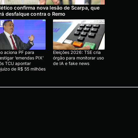
lético confirma nova lesão de Scarpa, que
rá desfalque contra o Remo
no aciona PF para
Eleições 2026: TSE cria
vestigar ‘emendas PIX’
órgão para monitorar uso
ós TCU apontar
de IA e fake news
ejuízo de R$ 55 milhões