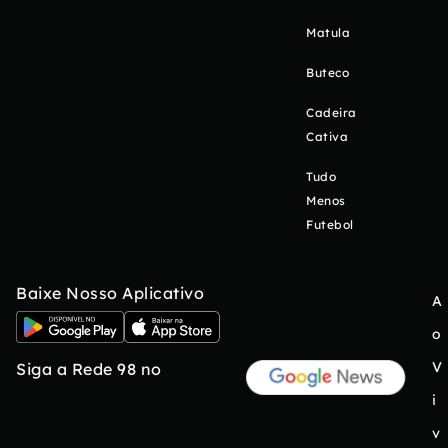
Matula
Buteco
Cadeira
Cativa
Tudo
Menos
Futebol
Baixe Nosso Aplicativo
A
o
V
Siga a Rede 98 no
i
v