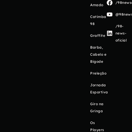
/98newso
Amado
@98newso
Catimba
98
/98-
news-
Graffite
oficial
Barba,
Cabelo e
Bigode
Preleção
Jornada
Esportiva
Giro na
Gringa
Os
Players