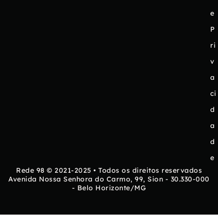
e
P
ri
v
a
ci
d
a
d
e
Rede 98 © 2021-2025 • Todos os direitos reservados
Avenida Nossa Senhora do Carmo, 99, Sion - 30.330-000
- Belo Horizonte/MG