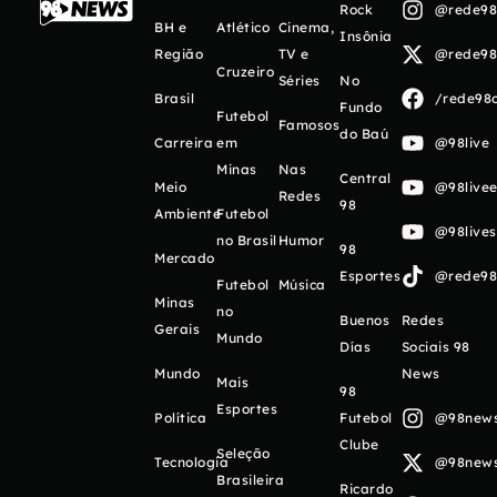
Rock
@rede98o
BH e
Atlético
Cinema,
Insônia
Região
TV e
@rede98o
Cruzeiro
Séries
No
Brasil
/rede98o
Fundo
Futebol
Famosos
do Baú
Carreira
em
@98live
Minas
Nas
Central
Meio
@98livee
Redes
98
Ambiente
Futebol
@98live
no Brasil
Humor
98
Mercado
Esportes
@rede98o
Futebol
Música
Minas
no
Buenos
Redes
Gerais
Mundo
Días
Sociais 98
Mundo
News
Mais
98
Esportes
Política
Futebol
@98newso
Clube
Seleção
Tecnologia
@98newso
Brasileira
Ricardo