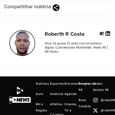
Compartilhar matéria
Roberth R Costa
Atuo há quase 13 anos com jornalismo
digital. Coordenador Multimídia. Rede 98 |
98 News
Notícias
Esportes
Entretenimento
Programas
Redes
98
Sociais 98
Auto
América
Agenda
Rock
@rede98o
BH e
Atlético
Cinema,
Insônia
Região
TV e
@rede98o
Cruzeiro