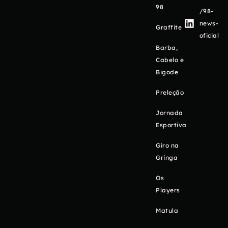
98
/98-
news-
Graffite
oficial
Barba,
Cabelo e
Bigode
Preleção
Jornada
Esportiva
Giro na
Gringa
Os
Players
Matula