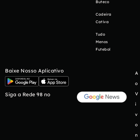
Buteco
Cadeira
Cativa
Tudo
Menos
Futebol
Baixe Nosso Aplicativo
A
o
V
Siga a Rede 98 no
i
v
o
n