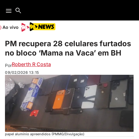
Ao vivo
PM recupera 28 celulares furtados
no bloco ‘Mama na Vaca’ em BH
Roberth R Costa
Por
09/02/2026
13:15
A imagem divulgada pela corporação mostra, além dos telefones, rolos de
papel alumínio apreendidos (PMMG/Divulgação)