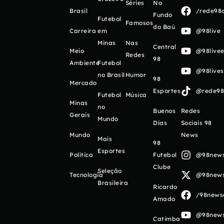
Séries
No
Brasil
/rede98o
Fundo
Futebol
Famosos
do Baú
Carreira
em
@98live
Minas
Nas
Central
Meio
@98livee
Redes
98
Ambiente
Futebol
@98live
no Brasil
Humor
98
Mercado
Esportes
@rede98o
Futebol
Música
Minas
no
Buenos
Redes
Gerais
Mundo
Días
Sociais 98
Mundo
News
Mais
98
Esportes
Política
Futebol
@98newso
Clube
Seleção
Tecnologia
@98newso
Brasileira
Ricardo
/98newso
Amado
@98newso
Catimba