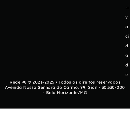
ri
v
a
ci
d
a
d
e
Rede 98 © 2021-2025 • Todos os direitos reservados
Avenida Nossa Senhora do Carmo, 99, Sion - 30.330-000
- Belo Horizonte/MG