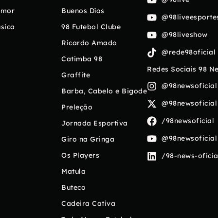
umor
Buenos Días
@98liveesporte
sica
98 Futebol Clube
@98liveshow
Ricardo Amado
@rede98oficial
Catimba 98
Redes Sociais 98 N
Graffite
@98newsoficial
Barba, Cabelo e Bigode
@98newsoficial
Preleção
/98newsoficial
Jornada Esportiva
@98newsoficial
Giro na Gringa
Os Players
/98-news-oficia
Matula
Buteco
Cadeira Cativa