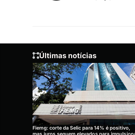
Últimas notícias
Fiemg: corte da Selic para 14% é positivo,
mas juros seguem elevados para impulsion