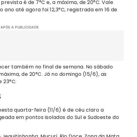
prevista é de 7°C e, a máxima, de 20°C. Vale
 ano até agora foi 12,3°C, registrada em 16 de
 APÓS A PUBLICIDADE
cer também no final de semana. No sábado
máxima, de 20°C. Já no domingo (15/6), as
e 23°C.
s
sta quarta-feira (11/6) é de céu claro a
eada em pontos isolados do Sul e Sudoeste do
Jequitinhonha, Mucuri, Rio Doce, Zona da Mata