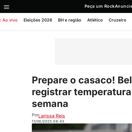
Peça um Rock
Anuncie
Ao vivo
Eleições 2026
BH e região
Atlético
Cruzeiro
Prepare o casaco! Be
registrar temperatur
semana
Por
Larissa Reis
11/06/2025
08:43