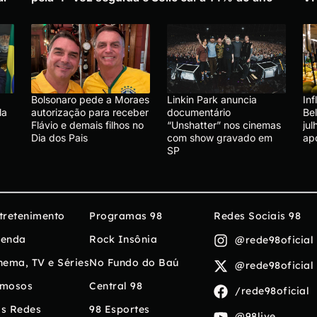
Bolsonaro pede a Moraes
Linkin Park anuncia
In
la
autorização para receber
documentário
Be
Flávio e demais filhos no
“Unshatter” nos cinemas
ju
Dia dos Pais
com show gravado em
ap
SP
tretenimento
Programas 98
Redes Sociais 98
enda
Rock Insônia
@rede98oficial
nema, TV e Séries
No Fundo do Baú
@rede98oficial
mosos
Central 98
/rede98oficial
s Redes
98 Esportes
@98live