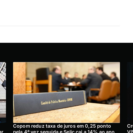
Copom reduz taxa de juros em 0,25 ponto
Cr
ar
pela 4ª vez seguida e Selic cai a 14% ao ano
VI