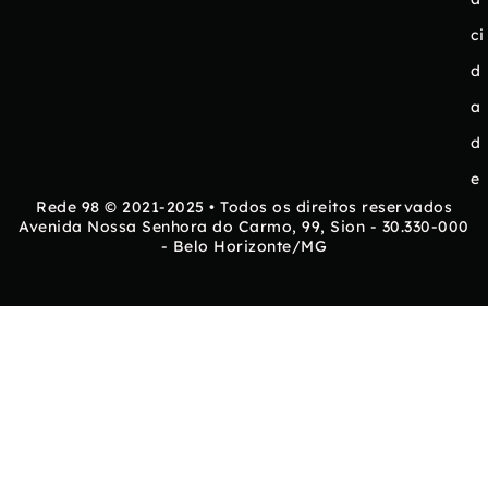
ci
d
a
d
e
Rede 98 © 2021-2025 • Todos os direitos reservados
Avenida Nossa Senhora do Carmo, 99, Sion - 30.330-000
- Belo Horizonte/MG