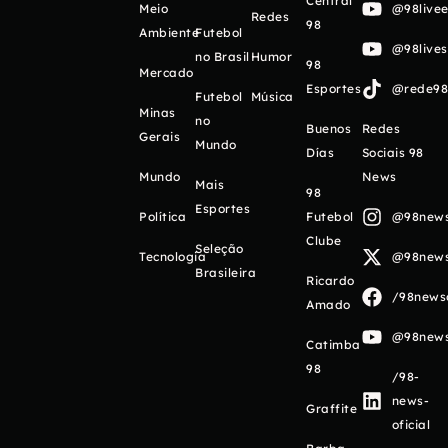
Central
Meio
@98livee
Redes
98
Ambiente
Futebol
@98live
no Brasil
Humor
98
Mercado
Esportes
@rede98o
Futebol
Música
Minas
no
Buenos
Redes
Gerais
Mundo
Días
Sociais 98
Mundo
News
Mais
98
Esportes
Política
Futebol
@98newso
Clube
Seleção
Tecnologia
@98newso
Brasileira
Ricardo
/98newso
Amado
@98newso
Catimba
98
/98-
news-
Graffite
oficial