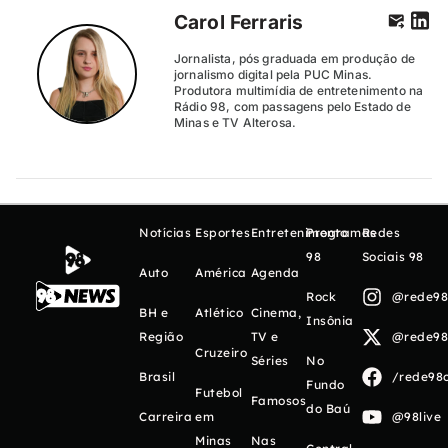
Carol Ferraris
Jornalista, pós graduada em produção de
jornalismo digital pela PUC Minas.
Produtora multimídia de entretenimento na
Rádio 98, com passagens pelo Estado de
Minas e TV Alterosa.
Notícias
Esportes
Entretenimento
Programas
Redes
98
Sociais 98
Auto
América
Agenda
Rock
@rede98o
BH e
Atlético
Cinema,
Insônia
Região
TV e
@rede98o
Cruzeiro
Séries
No
Brasil
/rede98o
Fundo
Futebol
Famosos
do Baú
Carreira
em
@98live
Minas
Nas