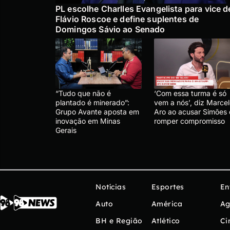
PL escolhe Charlles Evangelista para vice d
Flávio Roscoe e define suplentes de
Domingos Sávio ao Senado
“Tudo que não é
‘Com essa turma é só
plantado é minerado”:
vem a nós’, diz Marce
Grupo Avante aposta em
Aro ao acusar Simões
inovação em Minas
romper compromisso
Gerais
Notícias
Esportes
En
Auto
América
Ag
BH e Região
Atlético
Ci