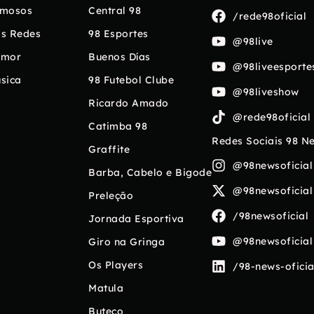
mosos
Central 98
/rede98oficial
s Redes
98 Esportes
@98live
umor
Buenos Días
@98liveesporte
sica
98 Futebol Clube
@98liveshow
Ricardo Amado
@rede98oficial
Catimba 98
Redes Sociais 98 N
Graffite
@98newsoficial
Barba, Cabelo e Bigode
@98newsoficial
Preleção
/98newsoficial
Jornada Esportiva
@98newsoficial
Giro na Gringa
Os Players
/98-news-oficia
Matula
Buteco