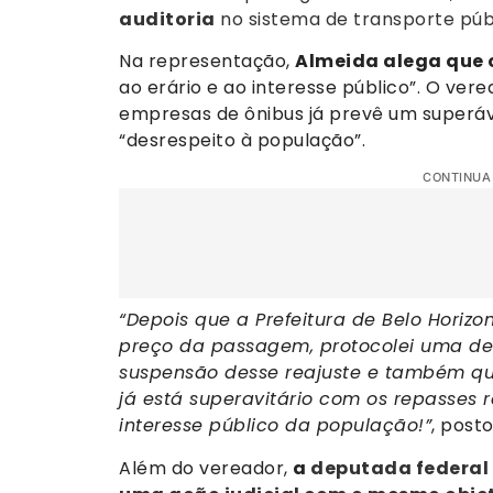
auditoria
no sistema de transporte públ
Na representação,
Almeida alega que o
ao erário e ao interesse público”. O ve
empresas de ônibus já prevê um superávi
“desrespeito à população”.
CONTINUA
“Depois que a Prefeitura de Belo Hori
preço da passagem, protocolei uma den
suspensão desse reajuste e também que 
já está superavitário com os repasses 
interesse público da população!”
, post
Além do vereador,
a
deputada federal