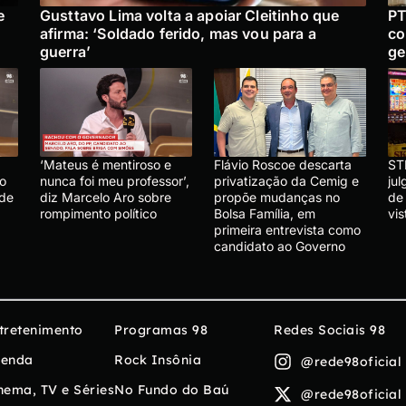
e
Gusttavo Lima volta a apoiar Cleitinho que
PT
afirma: ‘Soldado ferido, mas vou para a
co
guerra’
ge
‘Mateus é mentiroso e
Flávio Roscoe descarta
ST
lo
nunca foi meu professor’,
privatização da Cemig e
ju
 de
diz Marcelo Aro sobre
propõe mudanças no
de
rompimento político
Bolsa Família, em
vis
primeira entrevista como
candidato ao Governo
tretenimento
Programas 98
Redes Sociais 98
enda
Rock Insônia
@rede98oficial
nema, TV e Séries
No Fundo do Baú
@rede98oficial