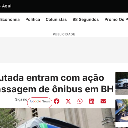
 Aqui
Economia
Política
Colunistas
98 Segundos
Promo Os P
PUBLICIDADE
putada entram com ação
assagem de ônibus em BH
Siga no