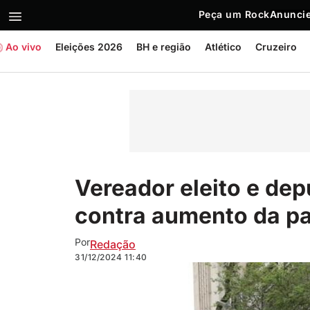
Peça um Rock
Anuncie
Ao vivo
Eleições 2026
BH e região
Atlético
Cruzeiro
Vereador eleito e de
contra aumento da p
Por
Redação
31/12/2024
11:40