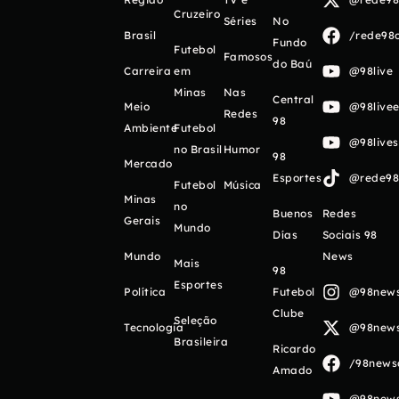
Cruzeiro
Séries
No
Brasil
/rede98o
Fundo
Futebol
Famosos
do Baú
Carreira
em
@98live
Minas
Nas
Central
Meio
@98livee
Redes
98
Ambiente
Futebol
@98live
no Brasil
Humor
98
Mercado
Esportes
@rede98o
Futebol
Música
Minas
no
Buenos
Redes
Gerais
Mundo
Días
Sociais 98
Mundo
News
Mais
98
Esportes
Política
Futebol
@98newso
Clube
Seleção
Tecnologia
@98newso
Brasileira
Ricardo
/98newso
Amado
@98newso