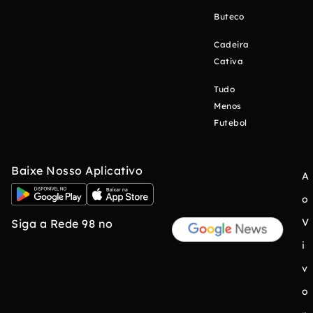
Buteco
Cadeira
Cativa
Tudo
Menos
Futebol
Baixe Nosso Aplicativo
A
o
V
Siga a Rede 98 no
i
v
o