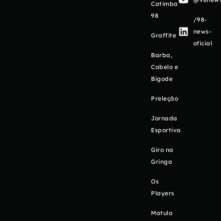
Catimba
98
/98-
news-
Graffite
oficial
Barba,
Cabelo e
Bigode
Preleção
Jornada
Esportiva
Giro na
Gringa
Os
Players
Matula