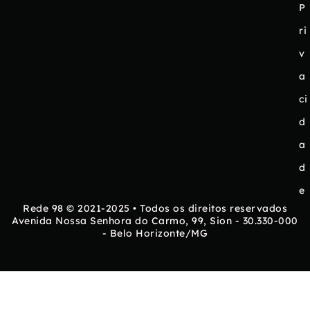
P
ri
v
a
ci
d
a
d
e
Rede 98 © 2021-2025 • Todos os direitos reservados
Avenida Nossa Senhora do Carmo, 99, Sion - 30.330-000
- Belo Horizonte/MG