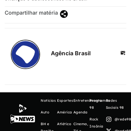
Compartilhar matéria
Agência Brasil
Notícias
Esportes
Entretenimento
Programas
Redes
98
Sociais 98
Auto
América
Agenda
Rock
@rede98o
BH e
Atlético
Cinema,
Insônia
Região
TV e
@rede98o