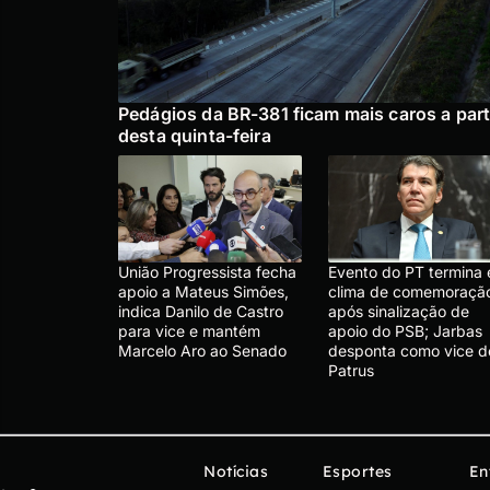
Pedágios da BR-381 ficam mais caros a part
desta quinta-feira
União Progressista fecha
Evento do PT termina
apoio a Mateus Simões,
clima de comemoraçã
indica Danilo de Castro
após sinalização de
para vice e mantém
apoio do PSB; Jarbas
Marcelo Aro ao Senado
desponta como vice d
Patrus
Notícias
Esportes
En