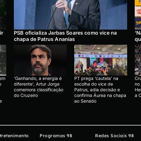
ir
PSB oficializa Jarbas Soares como vice na
‘N
chapa de Patrus Ananias
qu
 em
‘Ganhando, a energia é
PT prega ‘cautela’ na
Cru
o
diferente’, Artur Jorge
escolha do vice de
no
comemora classificação
Patrus, adia decisão e
He
do Cruzeiro
confirma Áurea na chapa
a 
e
ao Senado
tretenimento
Programas 98
Redes Sociais 98