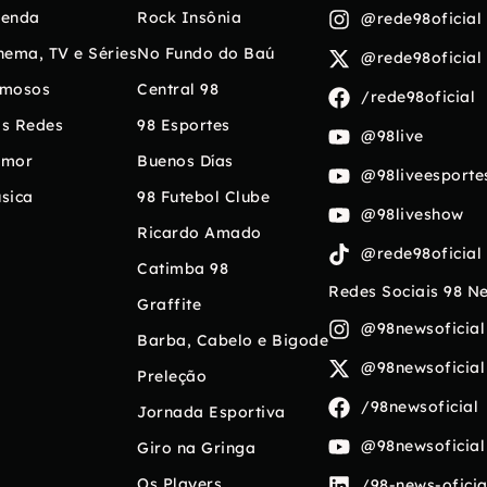
enda
Rock Insônia
@rede98oficial
nema, TV e Séries
No Fundo do Baú
@rede98oficial
mosos
Central 98
/rede98oficial
s Redes
98 Esportes
@98live
umor
Buenos Días
@98liveesporte
sica
98 Futebol Clube
@98liveshow
Ricardo Amado
@rede98oficial
Catimba 98
Redes Sociais 98 N
Graffite
@98newsoficial
Barba, Cabelo e Bigode
@98newsoficial
Preleção
/98newsoficial
Jornada Esportiva
@98newsoficial
Giro na Gringa
Os Players
/98-news-oficia