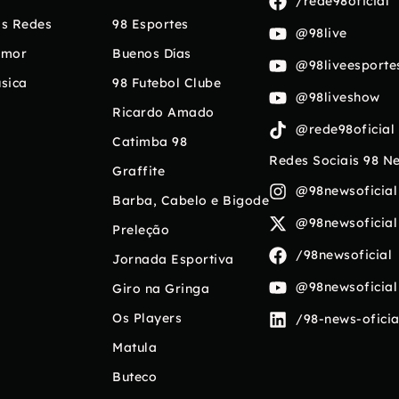
/rede98oficial
s Redes
98 Esportes
@98live
umor
Buenos Días
@98liveesporte
sica
98 Futebol Clube
@98liveshow
Ricardo Amado
@rede98oficial
Catimba 98
Redes Sociais 98 N
Graffite
@98newsoficial
Barba, Cabelo e Bigode
@98newsoficial
Preleção
/98newsoficial
Jornada Esportiva
@98newsoficial
Giro na Gringa
Os Players
/98-news-oficia
Matula
Buteco