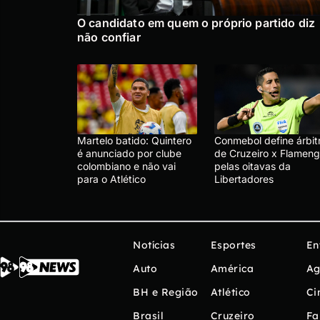
O candidato em quem o próprio partido diz
não confiar
Martelo batido: Quintero
Conmebol define árbit
é anunciado por clube
de Cruzeiro x Flameng
colombiano e não vai
pelas oitavas da
para o Atlético
Libertadores
Notícias
Esportes
En
Auto
América
Ag
BH e Região
Atlético
Ci
Brasil
Cruzeiro
Fa