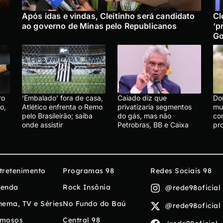
Após idas e vindas, Cleitinho será candidato
Cl
ao governo de Minas pelo Republicanos
‘p
Go
ro
‘Embalado’ fora de casa,
Caiado diz que
Do
o,
Atlético enfrenta o Remo
privatizaria segmentos
mu
pelo Brasileirão; saiba
do gás, mas não
co
onde assistir
Petrobras, BB e Caixa
pr
tretenimento
Programas 98
Redes Sociais 98
enda
Rock Insônia
@rede98oficial
nema, TV e Séries
No Fundo do Baú
@rede98oficial
mosos
Central 98