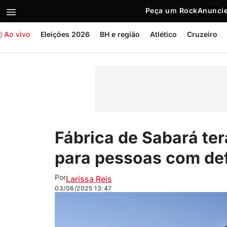
Peça um Rock
Anuncie
Ao vivo
Eleições 2026
BH e região
Atlético
Cruzeiro
Fábrica de Sabará te
para pessoas com def
Por
Larissa Reis
03/06/2025
13:47