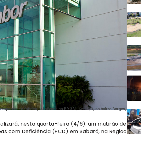
omparecer à fábrica, localizada na BR 381, Km 12,3, no bairro Borges,
lizará, nesta quarta-feira (4/6), um mutirão de
as com Deficiência (PCD) em Sabará, na Região