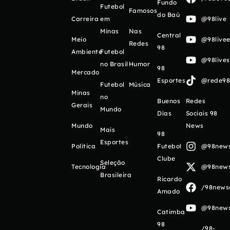
Fundo
Futebol
Famosos
do Baú
Carreira
em
@98live
Minas
Nas
Central
Meio
@98livee
Redes
98
Ambiente
Futebol
@98live
no Brasil
Humor
98
Mercado
Esportes
@rede98o
Futebol
Música
Minas
no
Buenos
Redes
Gerais
Mundo
Días
Sociais 98
Mundo
News
Mais
98
Esportes
Política
Futebol
@98newso
Clube
Seleção
Tecnologia
@98newso
Brasileira
Ricardo
/98newso
Amado
@98newso
Catimba
98
/98-