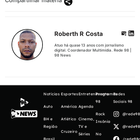
Compartilhar matéria
Roberth R Costa
Atuo há quase 13 anos com jornalismo
digital. Coordenador Multimídia. Rede 98 |
98 News
Notícias
Esportes
Entretenimento
Programas
Redes
98
Sociais 98
Auto
América
Agenda
Rock
@rede98o
BH e
Atlético
Cinema,
Insônia
Região
TV e
@rede98o
Cruzeiro
Séries
No
Brasil
/rede98o