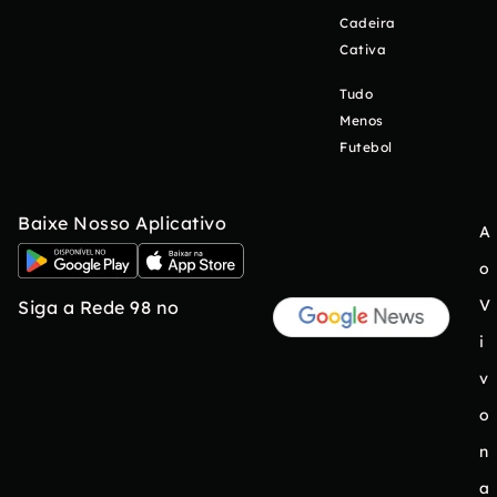
Cadeira
Cativa
Tudo
Menos
Futebol
Baixe Nosso Aplicativo
A
o
V
Siga a Rede 98 no
i
v
o
n
a