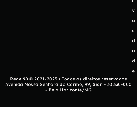
ri
v
a
ci
d
a
d
e
Rede 98 © 2021-2025 • Todos os direitos reservados
Avenida Nossa Senhora do Carmo, 99, Sion - 30.330-000
- Belo Horizonte/MG