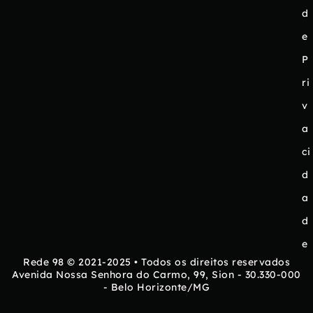
d
e
P
ri
v
a
ci
d
a
d
e
Rede 98 © 2021-2025 • Todos os direitos reservados
Avenida Nossa Senhora do Carmo, 99, Sion - 30.330-000
- Belo Horizonte/MG