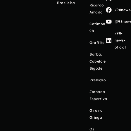
Brasileira
Ricardo
/98newso
Amado
@98newso
Catimba
98
/98-
news-
Graffite
oficial
Barba,
Cabelo e
Bigode
Preleção
Jornada
Esportiva
Giro na
Gringa
Os