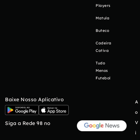
Players
Matula
Buteco
Cadeira
Cativa
Tudo
Menos
Futebol
Baixe Nosso Aplicativo
A
o
V
Siga a Rede 98 no
i