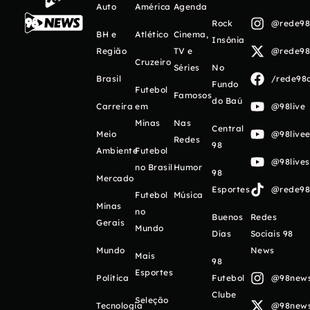
Auto
América
Agenda
Rock
@rede98o
BH e
Atlético
Cinema,
Insônia
Região
TV e
@rede98o
Cruzeiro
Séries
No
Brasil
/rede98o
Fundo
Futebol
Famosos
do Baú
Carreira
em
@98live
Minas
Nas
Central
Meio
@98livee
Redes
98
Ambiente
Futebol
@98live
no Brasil
Humor
98
Mercado
Esportes
@rede98o
Futebol
Música
Minas
no
Buenos
Redes
Gerais
Mundo
Días
Sociais 98
Mundo
News
Mais
98
Esportes
Política
Futebol
@98newso
Clube
Seleção
Tecnologia
@98newso