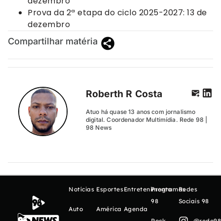
dezembro
Prova da 2ª etapa do ciclo 2025-2027: 13 de
dezembro
Compartilhar matéria
Roberth R Costa
Atuo há quase 13 anos com jornalismo
digital. Coordenador Multimídia. Rede 98 |
98 News
Notícias
Esportes
Entretenimento
Programas
Redes
98
Sociais 98
Auto
América
Agenda
Rock
@rede98o