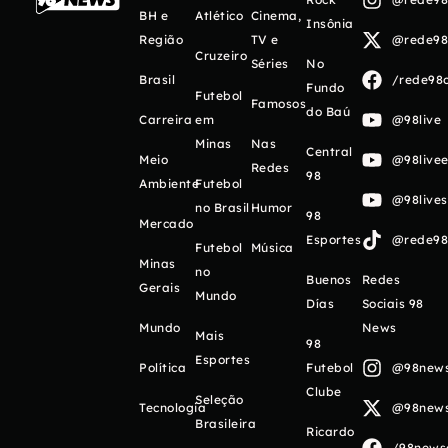
BH e
Atlético
Cinema,
Insônia
Região
TV e
@rede98o
Cruzeiro
Séries
No
Brasil
/rede98o
Fundo
Futebol
Famosos
do Baú
Carreira
em
@98live
Minas
Nas
Central
Meio
@98livee
Redes
98
Ambiente
Futebol
@98live
no Brasil
Humor
98
Mercado
Esportes
@rede98o
Futebol
Música
Minas
no
Buenos
Redes
Gerais
Mundo
Días
Sociais 98
Mundo
News
Mais
98
Esportes
Política
Futebol
@98newso
Clube
Seleção
Tecnologia
@98newso
Brasileira
Ricardo
/98newso