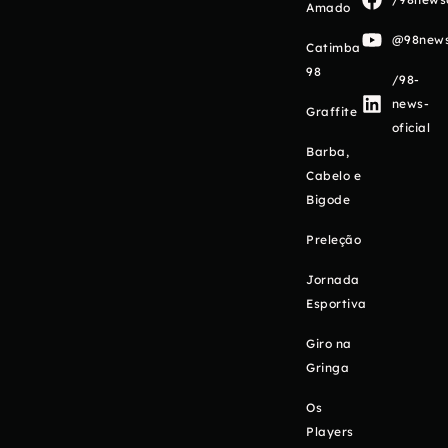
Amado
@98newso
Catimba
98
/98-
news-
Graffite
oficial
Barba,
Cabelo e
Bigode
Preleção
Jornada
Esportiva
Giro na
Gringa
Os
Players