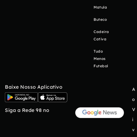
Matula
Buteco
Cadeira
Cativa
Tudo
Menos
Futebol
Baixe Nosso Aplicativo
A
o
V
Siga a Rede 98 no
i
v