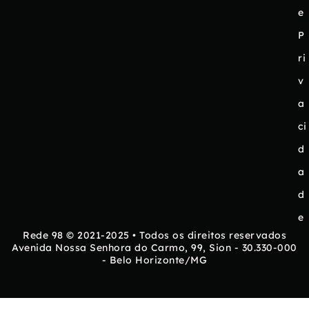
e
P
ri
v
a
ci
d
a
d
e
Rede 98 © 2021-2025 • Todos os direitos reservados
Avenida Nossa Senhora do Carmo, 99, Sion - 30.330-000
- Belo Horizonte/MG