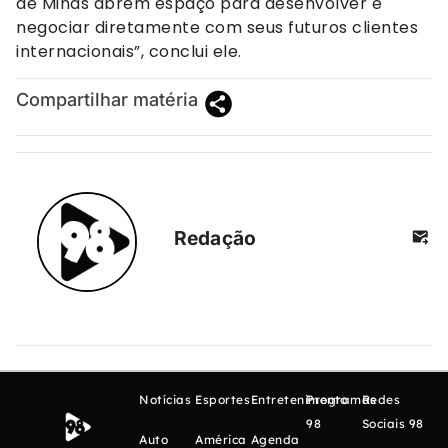
de Minas abrem espaço para desenvolver e
negociar diretamente com seus futuros clientes
internacionais”, conclui ele.
Compartilhar matéria
Redação
Notícias
Esportes
Entretenimento
Programas
Redes
98
Sociais 98
Auto
América
Agenda