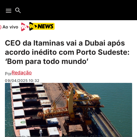
Ao vivo
CEO da Itaminas vai a Dubai após
acordo inédito com Porto Sudeste:
‘Bom para todo mundo’
Redação
Por
09/04/2025
10:32
Após acordo inédito entre Itaminas e Porto Sudeste, CEO Thiago Toscano vai