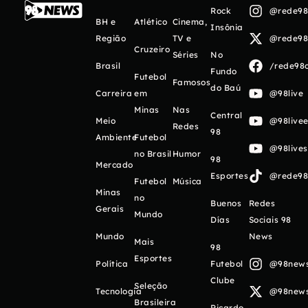
Rock
@rede98o
BH e
Atlético
Cinema,
Insônia
Região
TV e
@rede98o
Cruzeiro
Séries
No
Brasil
/rede98o
Fundo
Futebol
Famosos
do Baú
Carreira
em
@98live
Minas
Nas
Central
Meio
@98livee
Redes
98
Ambiente
Futebol
@98live
no Brasil
Humor
98
Mercado
Esportes
@rede98o
Futebol
Música
Minas
no
Buenos
Redes
Gerais
Mundo
Días
Sociais 98
Mundo
News
Mais
98
Esportes
Política
Futebol
@98newso
Clube
Seleção
Tecnologia
@98newso
Brasileira
Ricardo