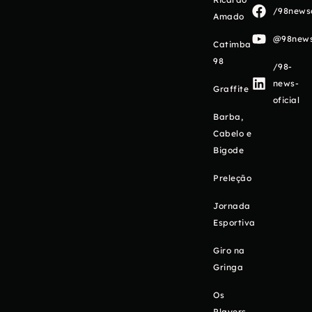
/98newso
Amado
@98newso
Catimba
98
/98-
news-
Graffite
oficial
Barba,
Cabelo e
Bigode
Preleção
Jornada
Esportiva
Giro na
Gringa
Os
Players