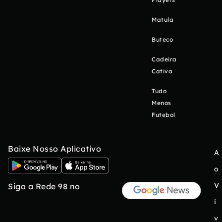
Matula
Buteco
Cadeira
Cativa
Tudo
Menos
Futebol
Baixe Nosso Aplicativo
A
o
V
Siga a Rede 98 no
i
v