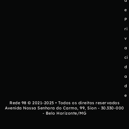
d
e
P
ri
v
a
ci
d
a
d
e
Rede 98 © 2021-2025 • Todos os direitos reservados
Avenida Nossa Senhora do Carmo, 99, Sion - 30.330-000
- Belo Horizonte/MG