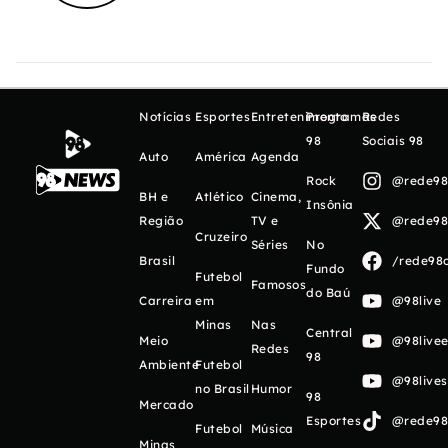
Notícias
Esportes
Entretenimento
Programas
Redes
98
Sociais 98
Auto
América
Agenda
Rock
@rede98o
BH e
Atlético
Cinema,
Insônia
Região
TV e
@rede98o
Cruzeiro
Séries
No
Brasil
/rede98o
Fundo
Futebol
Famosos
do Baú
Carreira
em
@98live
Minas
Nas
Central
Meio
@98livee
Redes
98
Ambiente
Futebol
@98live
no Brasil
Humor
98
Mercado
Esportes
@rede98o
Futebol
Música
Minas