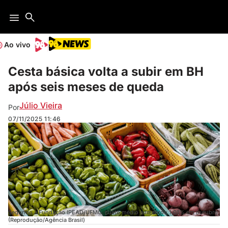
Ao vivo
Cesta básica volta a subir em BH
após seis meses de queda
Júlio Vieira
Por
07/11/2025
11:46
Segundo a Fundação IPEAD/UFMG, custo médio aumentou 1,01% em outubro
(Reprodução/Agência Brasil)