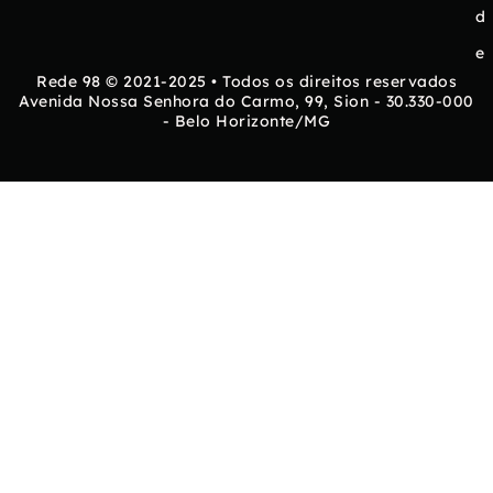
d
e
Rede 98 © 2021-2025 • Todos os direitos reservados
Avenida Nossa Senhora do Carmo, 99, Sion - 30.330-000
- Belo Horizonte/MG