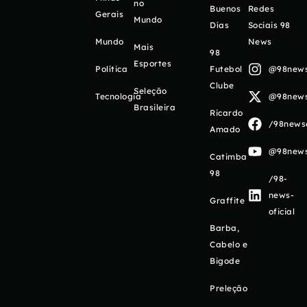
no
Buenos
Redes
Gerais
Mundo
Días
Sociais 98
Mundo
News
Mais
98
Esportes
Política
Futebol
@98newso
Clube
Seleção
Tecnologia
@98newso
Brasileira
Ricardo
/98newso
Amado
@98newso
Catimba
98
/98-
news-
Graffite
oficial
Barba,
Cabelo e
Bigode
Preleção