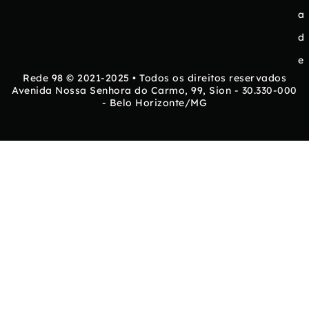
a
d
e
Rede 98 © 2021-2025 • Todos os direitos reservados
Avenida Nossa Senhora do Carmo, 99, Sion - 30.330-000
- Belo Horizonte/MG