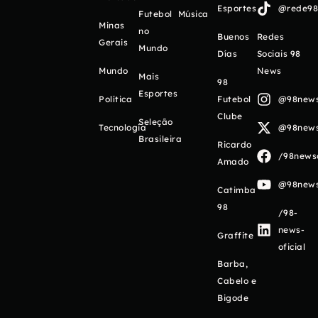
Esportes
@rede98o
Futebol
Música
Minas
no
Buenos
Redes
Gerais
Mundo
Días
Sociais 98
Mundo
News
Mais
98
Esportes
Política
Futebol
@98newso
Clube
Seleção
Tecnologia
@98newso
Brasileira
Ricardo
/98newso
Amado
@98newso
Catimba
98
/98-
news-
Graffite
oficial
Barba,
Cabelo e
Bigode