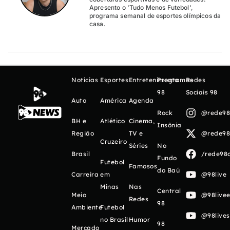
Apresento o 'Tudo Menos Futebol',
programa semanal de esportes olímpicos da
casa.
Notícias
Esportes
Entretenimento
Programas
Redes
98
Sociais 98
Auto
América
Agenda
Rock
@rede98o
BH e
Atlético
Cinema,
Insônia
Região
TV e
@rede98o
Cruzeiro
Séries
No
Brasil
/rede98o
Fundo
Futebol
Famosos
do Baú
Carreira
em
@98live
Minas
Nas
Central
Meio
@98livee
Redes
98
Ambiente
Futebol
@98live
no Brasil
Humor
98
Mercado