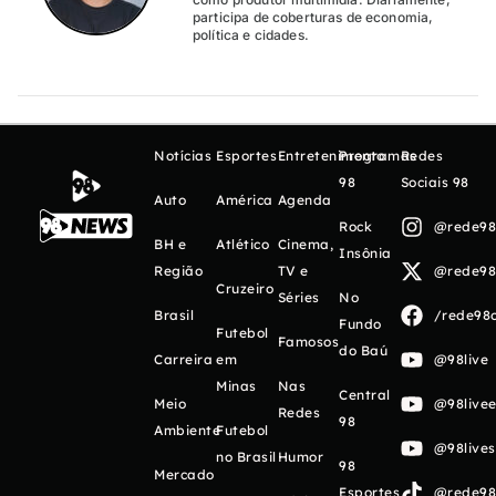
participa de coberturas de economia,
política e cidades.
Notícias
Esportes
Entretenimento
Programas
Redes
98
Sociais 98
Auto
América
Agenda
Rock
@rede98o
BH e
Atlético
Cinema,
Insônia
Região
TV e
@rede98o
Cruzeiro
Séries
No
Brasil
/rede98o
Fundo
Futebol
Famosos
do Baú
Carreira
em
@98live
Minas
Nas
Central
Meio
@98livee
Redes
98
Ambiente
Futebol
@98live
no Brasil
Humor
98
Mercado
Esportes
@rede98o