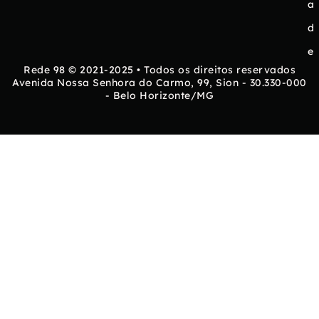
a
d
e
Rede 98 © 2021-2025 • Todos os direitos reservados
Avenida Nossa Senhora do Carmo, 99, Sion - 30.330-000
- Belo Horizonte/MG