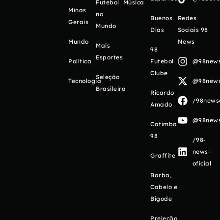
Futebol
Música
Minas
no
Buenos
Redes
Gerais
Mundo
Días
Sociais 98
Mundo
News
Mais
98
Esportes
Política
Futebol
@98newso
Clube
Seleção
Tecnologia
@98newso
Brasileira
Ricardo
/98newso
Amado
@98newso
Catimba
98
/98-
news-
Graffite
oficial
Barba,
Cabelo e
Bigode
Preleção