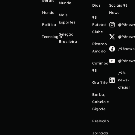
Gerais
Mundo
Días
Sociais 98
Mundo
News
Mais
98
Esportes
Política
Futebol
@98newso
Clube
Seleção
Tecnologia
@98newso
Brasileira
Ricardo
/98newso
Amado
@98newso
Catimba
98
/98-
news-
Graffite
oficial
Barba,
Cabelo e
Bigode
Preleção
Jornada