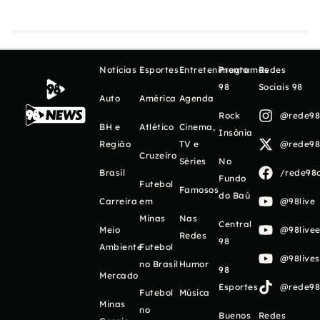
Notícias
Esportes
Entretenimento
Programas
Redes
98
Sociais 98
Auto
América
Agenda
Rock
@rede98o
BH e
Atlético
Cinema,
Insônia
Região
TV e
@rede98o
Cruzeiro
Séries
No
Brasil
/rede98o
Fundo
Futebol
Famosos
do Baú
Carreira
em
@98live
Minas
Nas
Central
Meio
@98livee
Redes
98
Ambiente
Futebol
@98live
no Brasil
Humor
98
Mercado
Esportes
@rede98o
Futebol
Música
Minas
no
Buenos
Redes