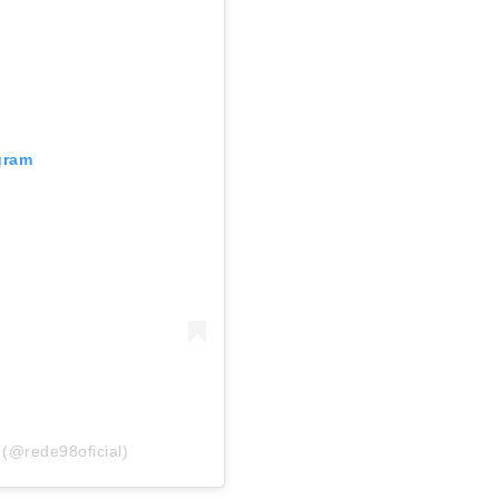
gram
(@rede98oficial)