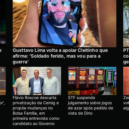
e
Gusttavo Lima volta a apoiar Cleitinho que
PT
afirma: ‘Soldado ferido, mas vou para a
co
guerra’
ge
Flávio Roscoe descarta
STF suspende
Ze
r’,
privatização da Cemig e
julgamento sobre jogos
vo
propõe mudanças no
de azar após pedido de
al
Bolsa Família, em
vista de Dino
primeira entrevista como
candidato ao Governo