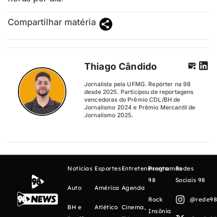
Compartilhar matéria
Thiago Cândido
Jornalista pela UFMG. Repórter na 98
desde 2025. Participou de reportagens
vencedoras do Prêmio CDL/BH de
Jornalismo 2024 e Prêmio Mercantil de
Jornalismo 2025.
Notícias
Esportes
Entretenimento
Programas
Redes
98
Sociais 98
Auto
América
Agenda
Rock
@rede98o
BH e
Atlético
Cinema,
Insônia