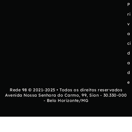
P
ri
v
a
ci
d
a
d
e
Rede 98 © 2021-2025 • Todos os direitos reservados
Avenida Nossa Senhora do Carmo, 99, Sion - 30.330-000
- Belo Horizonte/MG