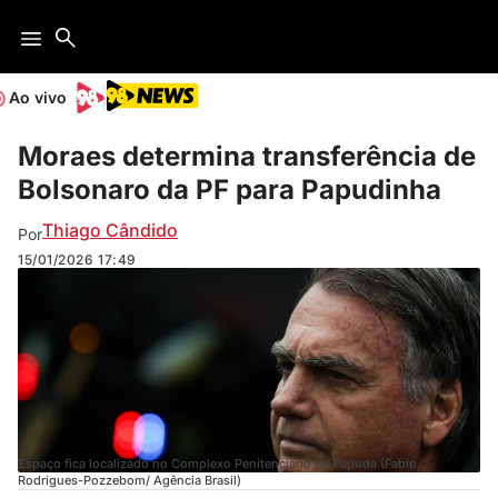
Ao vivo
Moraes determina transferência de
Bolsonaro da PF para Papudinha
Thiago Cândido
Por
15/01/2026
17:49
Espaço fica localizado no Complexo Penitenciário da Papuda (Fabio
Rodrigues-Pozzebom/ Agência Brasil)