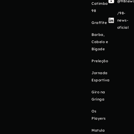
@98newso
Catimba
98
/98-
news-
Graffite
oficial
Barba,
Cabelo e
Bigode
Preleção
Jornada
Esportiva
Giro na
Gringa
Os
Players
Matula