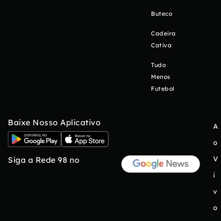
Buteco
Cadeira
Cativa
Tudo
Menos
Futebol
Baixe Nosso Aplicativo
A
o
V
Siga a Rede 98 no
i
v
o