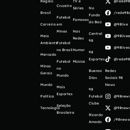
Região
TV e
@rede98o
Cruzeiro
Séries
No
Brasil
/rede98o
Fundo
Futebol
Famosos
do Baú
Carreira
em
@98live
Minas
Nas
Central
Meio
@98livee
Redes
98
Ambiente
Futebol
@98live
no Brasil
Humor
98
Mercado
Esportes
@rede98o
Futebol
Música
Minas
no
Buenos
Redes
Gerais
Mundo
Días
Sociais 98
Mundo
News
Mais
98
Esportes
Política
Futebol
@98newso
Clube
Seleção
Tecnologia
@98newso
Brasileira
Ricardo
/98newso
Amado