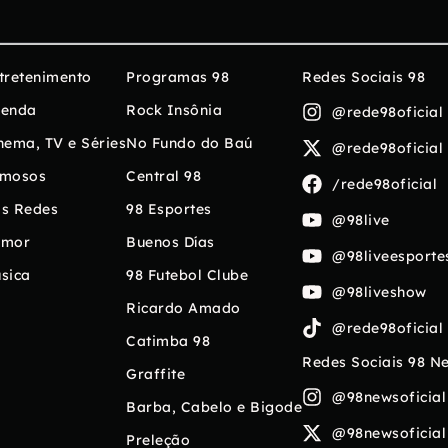
tretenimento
Programas 98
Redes Sociais 98
enda
Rock Insônia
@rede98oficial
nema, TV e Séries
No Fundo do Baú
@rede98oficial
mosos
Central 98
/rede98oficial
s Redes
98 Esportes
@98live
umor
Buenos Días
@98liveesporte
sica
98 Futebol Clube
@98liveshow
Ricardo Amado
@rede98oficial
Catimba 98
Redes Sociais 98 N
Graffite
@98newsoficial
Barba, Cabelo e Bigode
@98newsoficial
Preleção