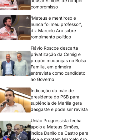
acusar Simões de romper
compromisso
‘Mateus é mentiroso e
nunca foi meu professor’,
diz Marcelo Aro sobre
rompimento político
Flávio Roscoe descarta
privatização da Cemig e
propõe mudanças no Bolsa
Família, em primeira
entrevista como candidato
ao Governo
Indicação da mãe de
presidente do PSB para
suplência de Marília gera
desgaste e pode ser revista
União Progressista fecha
apoio a Mateus Simões,
indica Danilo de Castro para
vice e mantém Marcelo Aro