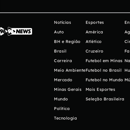
Notícias
Esportes
En
Auto
América
Ag
BH e Região
Atlético
Ci
Brasil
Cruzeiro
Fa
Carreira
Futebol em Minas
Na
Meio Ambiente
Futebol no Brasil
H
Mercado
Futebol no Mundo
Mú
Minas Gerais
Mais Esportes
Mundo
Seleção Brasileira
Política
Tecnologia