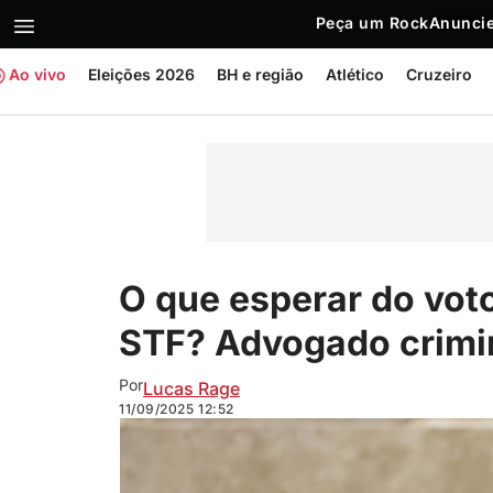
Peça um Rock
Anuncie
Ao vivo
Eleições 2026
BH e região
Atlético
Cruzeiro
O que esperar do vot
STF? Advogado crimin
Por
Lucas Rage
11/09/2025
12:52