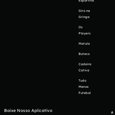
Esportiva
Giro na
Gringa
Os
Players
Matula
Buteco
Cadeira
Cativa
Tudo
Menos
Futebol
Baixe Nosso Aplicativo
A