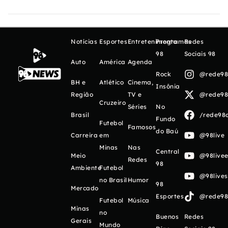
Notícias
Esportes
Entretenimento
Programas
Redes
98
Sociais 98
Auto
América
Agenda
Rock
@rede98o
BH e
Atlético
Cinema,
Insônia
Região
TV e
@rede98o
Cruzeiro
Séries
No
Brasil
/rede98o
Fundo
Futebol
Famosos
do Baú
Carreira
em
@98live
Minas
Nas
Central
Meio
@98livee
Redes
98
Ambiente
Futebol
@98live
no Brasil
Humor
98
Mercado
Esportes
@rede98o
Futebol
Música
Minas
no
Buenos
Redes
Gerais
Mundo