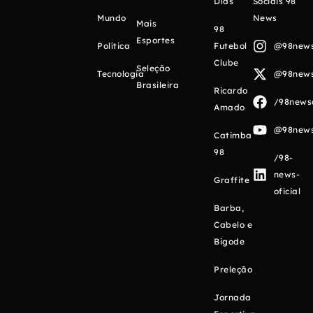
Días
Sociais 98
Mundo
News
Mais
98
Esportes
Política
Futebol
@98newso
Clube
Seleção
Tecnologia
@98newso
Brasileira
Ricardo
/98newso
Amado
@98newso
Catimba
98
/98-
news-
Graffite
oficial
Barba,
Cabelo e
Bigode
Preleção
Jornada