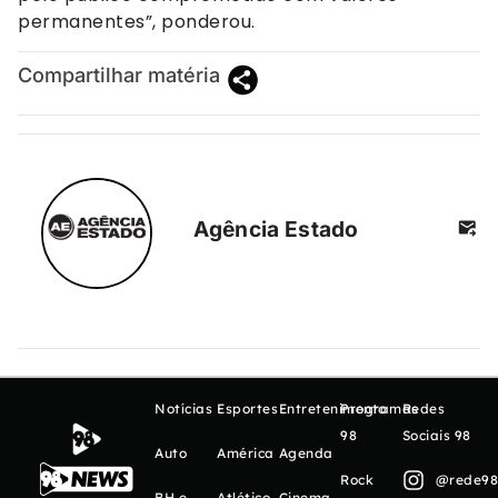
permanentes”, ponderou.
Compartilhar matéria
Agência Estado
Notícias
Esportes
Entretenimento
Programas
Redes
98
Sociais 98
Auto
América
Agenda
Rock
@rede98o
BH e
Atlético
Cinema,