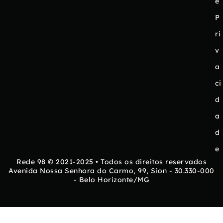
e
P
ri
v
a
ci
d
a
d
e
Rede 98 © 2021-2025 • Todos os direitos reservados
Avenida Nossa Senhora do Carmo, 99, Sion - 30.330-000
- Belo Horizonte/MG