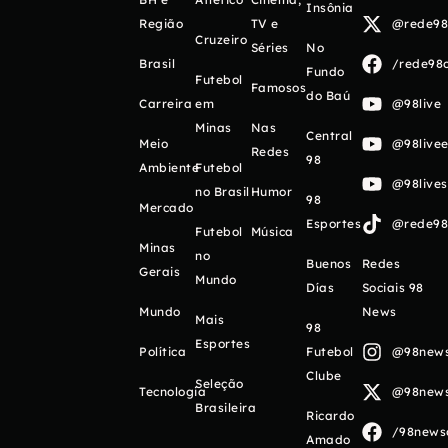
Insônia
Região
TV e
@rede98o
Cruzeiro
Séries
No
Brasil
/rede98o
Fundo
Futebol
Famosos
do Baú
Carreira
em
@98live
Minas
Nas
Central
Meio
@98livee
Redes
98
Ambiente
Futebol
@98live
no Brasil
Humor
98
Mercado
Esportes
@rede98o
Futebol
Música
Minas
no
Buenos
Redes
Gerais
Mundo
Días
Sociais 98
Mundo
News
Mais
98
Esportes
Política
Futebol
@98newso
Clube
Seleção
Tecnologia
@98newso
Brasileira
Ricardo
/98newso
Amado