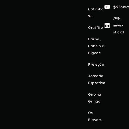
@98newso
Catimba
98
/98-
news-
Graffite
oficial
Barba,
Cabelo e
Bigode
Preleção
Jornada
Esportiva
Giro na
Gringa
Os
Players