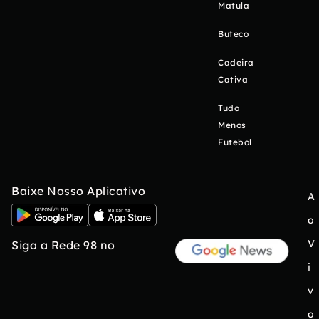
Matula
Buteco
Cadeira
Cativa
Tudo
Menos
Futebol
Baixe Nosso Aplicativo
A
o
V
Siga a Rede 98 no
i
v
o