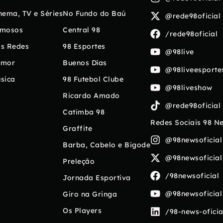
nema, TV e Séries
No Fundo do Baú
@rede98oficial
mosos
Central 98
/rede98oficial
s Redes
98 Esportes
@98live
umor
Buenos Días
@98liveesporte
sica
98 Futebol Clube
@98liveshow
Ricardo Amado
@rede98oficial
Catimba 98
Redes Sociais 98 N
Graffite
@98newsoficial
Barba, Cabelo e Bigode
@98newsoficial
Preleção
/98newsoficial
Jornada Esportiva
@98newsoficial
Giro na Gringa
Os Players
/98-news-oficia