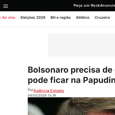
Peça um Rock
Anuncie
Ao vivo
Eleições 2026
BH e região
Atlético
Cruzeiro
Bolsonaro precisa de
pode ficar na Papudin
Por
Agência Estado
06/02/2026
13:19