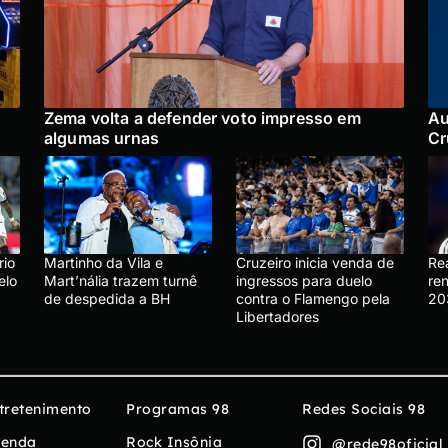
Zema volta a defender voto impresso em
Au
algumas urnas
Cr
rio
Martinho da Vila e
Cruzeiro inicia venda de
Re
elo
Mart’nália trazem turnê
ingressos para duelo
ren
de despedida a BH
contra o Flamengo pela
20
Libertadores
tretenimento
Programas 98
Redes Sociais 98
enda
Rock Insônia
@rede98oficial