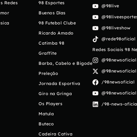
s Redes
98 Esportes
@98live
umor
Buenos Días
@98liveesporte
sica
98 Futebol Clube
@98liveshow
Ricardo Amado
@rede98oficial
Catimba 98
Redes Sociais 98 N
Graffite
@98newsoficial
Barba, Cabelo e Bigode
@98newsoficial
Preleção
/98newsoficial
Jornada Esportiva
@98newsoficial
Giro na Gringa
Os Players
/98-news-oficia
Matula
Buteco
Cadeira Cativa