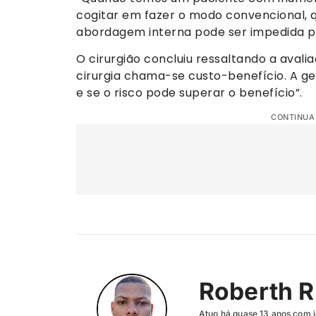
cogitar em fazer o modo convencional, q
abordagem interna pode ser impedida por
O cirurgião concluiu ressaltando a aval
cirurgia chama-se custo-benefício. A g
e se o risco pode superar o benefício”.
CONTINUA
Roberth R
Atuo há quase 13 anos com j