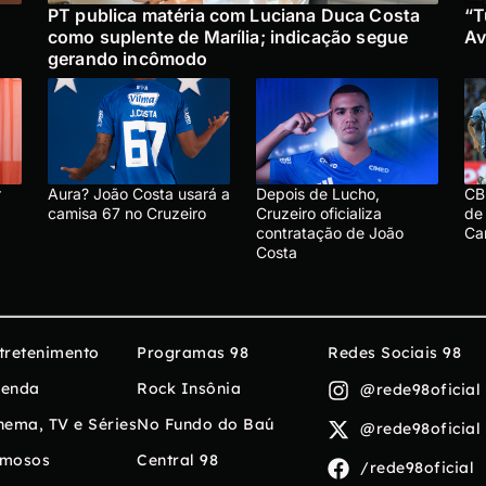
PT publica matéria com Luciana Duca Costa
“T
como suplente de Marília; indicação segue
Av
gerando incômodo
r
Aura? João Costa usará a
Depois de Lucho,
CBF
camisa 67 no Cruzeiro
Cruzeiro oficializa
de 
contratação de João
Ca
Costa
tretenimento
Programas 98
Redes Sociais 98
enda
Rock Insônia
@rede98oficial
nema, TV e Séries
No Fundo do Baú
@rede98oficial
mosos
Central 98
/rede98oficial