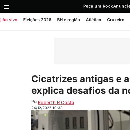
Peça um Rock
Anuncie
Ao vivo
Eleições 2026
BH e região
Atlético
Cruzeiro
Cicatrizes antigas e 
explica desafios da n
Por
Roberth R Costa
24/12/2025
10:38