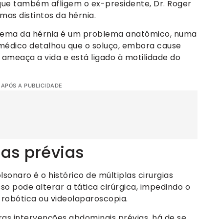
 que também afligem o ex-presidente, Dr. Roger
mas distintos da hérnia.
lema da hérnia é um problema anatômico, numa
O médico detalhou que o soluço, embora cause
ameaça a vida e está ligado à motilidade do
 APÓS A PUBLICIDADE
ias prévias
onaro é o histórico de múltiplas cirurgias
o pode alterar a tática cirúrgica, impedindo o
robótica ou videolaparoscopia.
s intervenções abdominais prévias, há de se