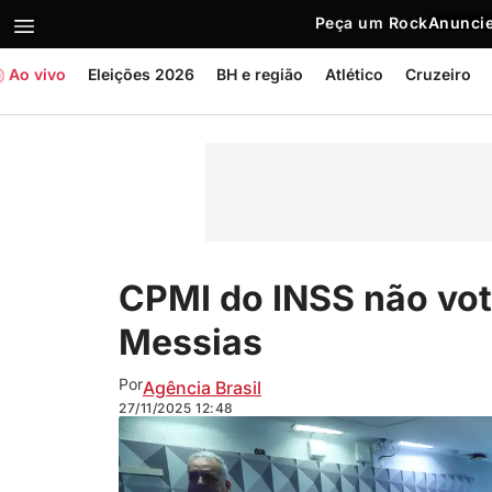
Peça um Rock
Anuncie
Ao vivo
Eleições 2026
BH e região
Atlético
Cruzeiro
CPMI do INSS não vo
Messias
Por
Agência Brasil
27/11/2025
12:48