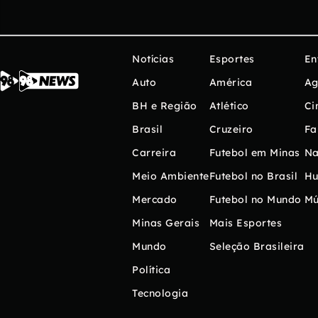
Notícias
Esportes
En
Auto
América
Ag
BH e Região
Atlético
Ci
Brasil
Cruzeiro
Fa
Carreira
Futebol em Minas
Na
Meio Ambiente
Futebol no Brasil
H
Mercado
Futebol no Mundo
Mú
Minas Gerais
Mais Esportes
Mundo
Seleção Brasileira
Política
Tecnologia