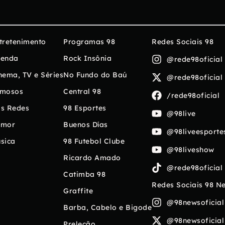
tretenimento
Programas 98
Redes Sociais 98
enda
Rock Insônia
@rede98oficial
nema, TV e Séries
No Fundo do Baú
@rede98oficial
mosos
Central 98
/rede98oficial
s Redes
98 Esportes
@98live
umor
Buenos Días
@98liveesporte
sica
98 Futebol Clube
@98liveshow
Ricardo Amado
@rede98oficial
Catimba 98
Redes Sociais 98 N
Graffite
@98newsoficial
Barba, Cabelo e Bigode
@98newsoficial
Preleção