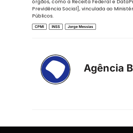
órgãos, como a Receita Federal e DataP
Previdência Social], vinculada ao Minist
Públicos.
CPMI
INSS
Jorge Messias
Agência B