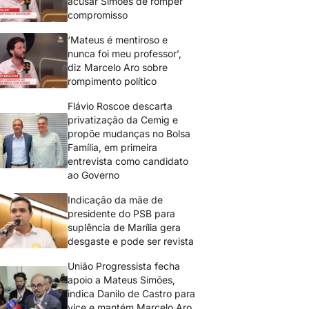
acusar Simões de romper
compromisso
‘Mateus é mentiroso e
nunca foi meu professor’,
diz Marcelo Aro sobre
rompimento político
Flávio Roscoe descarta
privatização da Cemig e
propõe mudanças no Bolsa
Família, em primeira
entrevista como candidato
ao Governo
Indicação da mãe de
presidente do PSB para
suplência de Marília gera
desgaste e pode ser revista
União Progressista fecha
apoio a Mateus Simões,
indica Danilo de Castro para
vice e mantém Marcelo Aro