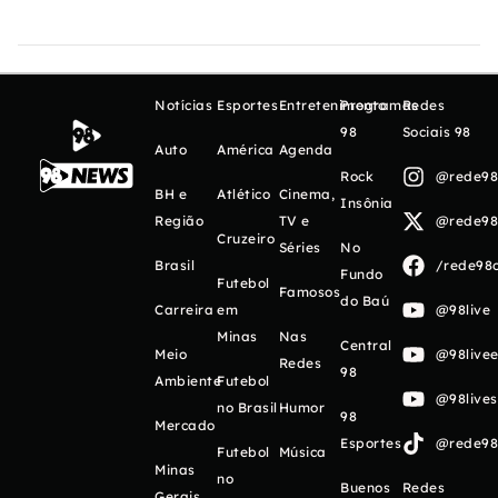
Notícias
Esportes
Entretenimento
Programas
Redes
98
Sociais 98
Auto
América
Agenda
Rock
@rede98o
BH e
Atlético
Cinema,
Insônia
Região
TV e
@rede98o
Cruzeiro
Séries
No
Brasil
/rede98o
Fundo
Futebol
Famosos
do Baú
Carreira
em
@98live
Minas
Nas
Central
Meio
@98livee
Redes
98
Ambiente
Futebol
@98live
no Brasil
Humor
98
Mercado
Esportes
@rede98o
Futebol
Música
Minas
no
Buenos
Redes
Gerais