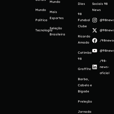
Mundo
Días
Sociais 98
Mundo
News
Mais
98
Esportes
Política
Futebol
@98newso
Clube
Seleção
Tecnologia
@98newso
Brasileira
Ricardo
/98newso
Amado
@98newso
Catimba
98
/98-
news-
Graffite
oficial
Barba,
Cabelo e
Bigode
Preleção
Jornada