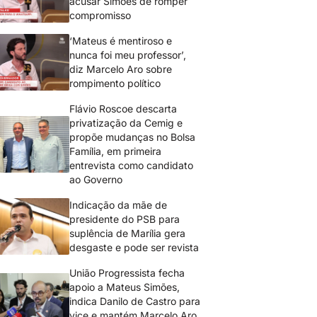
acusar Simões de romper
compromisso
‘Mateus é mentiroso e
nunca foi meu professor’,
diz Marcelo Aro sobre
rompimento político
Flávio Roscoe descarta
privatização da Cemig e
propõe mudanças no Bolsa
Família, em primeira
entrevista como candidato
ao Governo
Indicação da mãe de
presidente do PSB para
suplência de Marília gera
desgaste e pode ser revista
União Progressista fecha
apoio a Mateus Simões,
indica Danilo de Castro para
vice e mantém Marcelo Aro