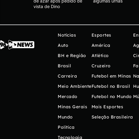
de azar após pedido de
algumas urnas
vista de Dino
Notícias
Esportes
En
Auto
América
Ag
BH e Região
Atlético
Ci
Brasil
Cruzeiro
Fa
Carreira
Futebol em Minas
Na
Meio Ambiente
Futebol no Brasil
H
Mercado
Futebol no Mundo
Mú
Minas Gerais
Mais Esportes
Mundo
Seleção Brasileira
Política
Tecnologia