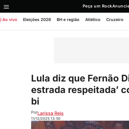
Peça um Rock
Anuncie
Ao vivo
Eleições 2026
BH e região
Atlético
Cruzeiro
Lula diz que Fernão Di
estrada respeitada’ 
bi
Por
Larissa Reis
11/12/2025
13:50