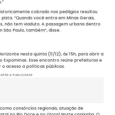
.”
historicamente cobrado nos pedágios resultou
a pista. “Quando você entra em Minas Gerais,
s, não tem viaduto. A passagem urbana dentro
m São Paulo, também”, disse.
izonte nesta quinta (11/12), às 15h, para abrir a
o Expominas. Esse encontro reúne prefeituras e
 o acesso a políticas públicas.
 APÓS A PUBLICIDADE
como consórcios regionais, atuação de
al no Rio Doce e no Litoral Norte capixaba. O