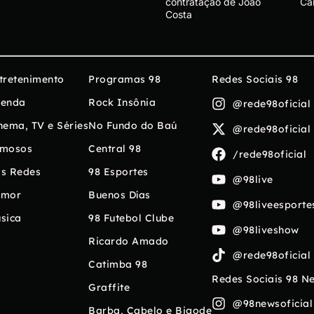
contratação de João
Ca
Costa
tretenimento
Programas 98
Redes Sociais 98
enda
Rock Insônia
@rede98oficial
nema, TV e Séries
No Fundo do Baú
@rede98oficial
mosos
Central 98
/rede98oficial
s Redes
98 Esportes
@98live
umor
Buenos Días
@98liveesporte
sica
98 Futebol Clube
@98liveshow
Ricardo Amado
@rede98oficial
Catimba 98
Redes Sociais 98 N
Graffite
@98newsoficial
Barba, Cabelo e Bigode