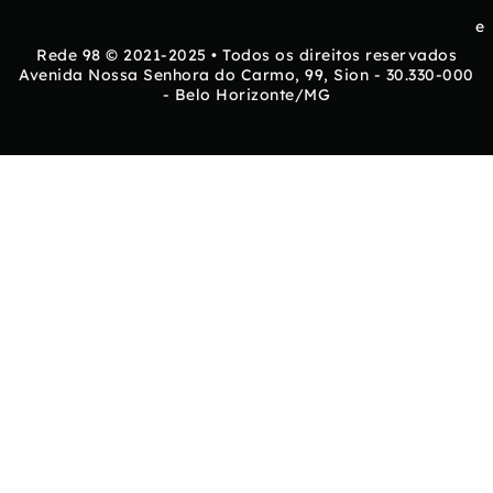
e
Rede 98 © 2021-2025 • Todos os direitos reservados
Avenida Nossa Senhora do Carmo, 99, Sion - 30.330-000
- Belo Horizonte/MG