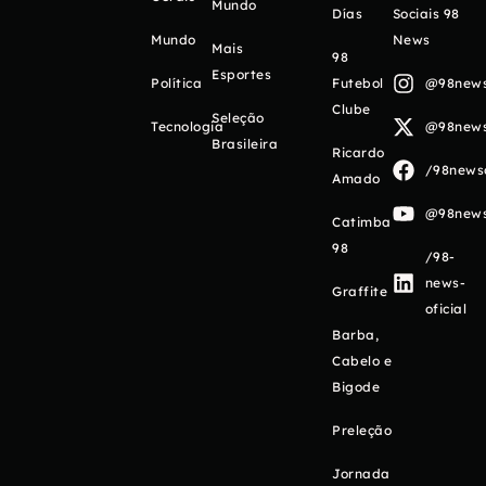
Mundo
Días
Sociais 98
Mundo
News
Mais
98
Esportes
Política
Futebol
@98newso
Clube
Seleção
Tecnologia
@98newso
Brasileira
Ricardo
/98newso
Amado
@98newso
Catimba
98
/98-
news-
Graffite
oficial
Barba,
Cabelo e
Bigode
Preleção
Jornada