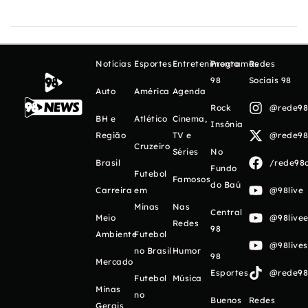
Notícias
Esportes
Entretenimento
Programas
Redes
98
Sociais 98
Auto
América
Agenda
Rock
@rede98o
BH e
Atlético
Cinema,
Insônia
Região
TV e
@rede98o
Cruzeiro
Séries
No
Brasil
/rede98o
Fundo
Futebol
Famosos
do Baú
Carreira
em
@98live
Minas
Nas
Central
Meio
@98livee
Redes
98
Ambiente
Futebol
@98live
no Brasil
Humor
98
Mercado
Esportes
@rede98o
Futebol
Música
Minas
no
Buenos
Redes
Gerais