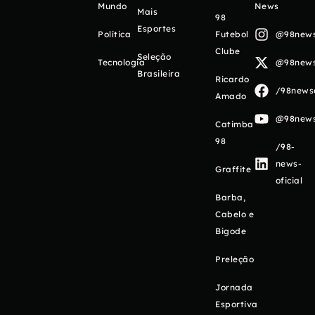
Mundo
News
Mais
98
Esportes
Política
Futebol
@98newso
Clube
Seleção
Tecnologia
@98newso
Brasileira
Ricardo
/98newso
Amado
@98newso
Catimba
98
/98-
news-
Graffite
oficial
Barba,
Cabelo e
Bigode
Preleção
Jornada
Esportiva