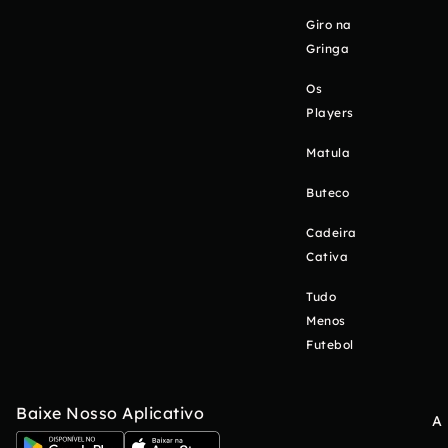
Giro na
Gringa
Os
Players
Matula
Buteco
Cadeira
Cativa
Tudo
Menos
Futebol
Baixe Nosso Aplicativo
A