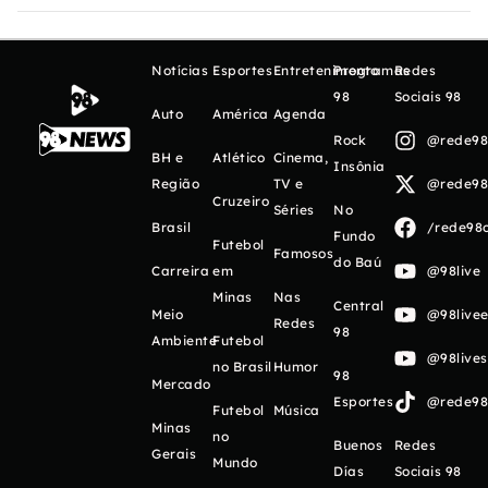
Notícias
Esportes
Entretenimento
Programas
Redes
98
Sociais 98
Auto
América
Agenda
Rock
@rede98o
BH e
Atlético
Cinema,
Insônia
Região
TV e
@rede98o
Cruzeiro
Séries
No
Brasil
/rede98o
Fundo
Futebol
Famosos
do Baú
Carreira
em
@98live
Minas
Nas
Central
Meio
@98livee
Redes
98
Ambiente
Futebol
@98live
no Brasil
Humor
98
Mercado
Esportes
@rede98o
Futebol
Música
Minas
no
Buenos
Redes
Gerais
Mundo
Días
Sociais 98