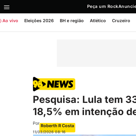
Peça um Rock
Anuncie
Ao vivo
Eleições 2026
BH e região
Atlético
Cruzeiro
Pesquisa: Lula tem 3
18,5% em intenção d
Por
Roberth R Costa
11/03/2026
08:16