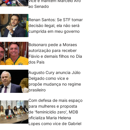
vice e mantém Marcelo Aro
ao Senado
Renan Santos: Se STF tomar
decisão ilegal, ela não será
cumprida em meu governo
Bolsonaro pede a Moraes
autorização para receber
Flávio e demais filhos no Dia
dos Pais
Augusto Cury anuncia Júlio
Delgado como vice e
propõe mudança no regime
brasileiro
Com defesa de mais espaço
para mulheres e proposta
de ‘feminicídio zero’, MDB
oficializa Maria Helena
Lopes como vice de Gabriel