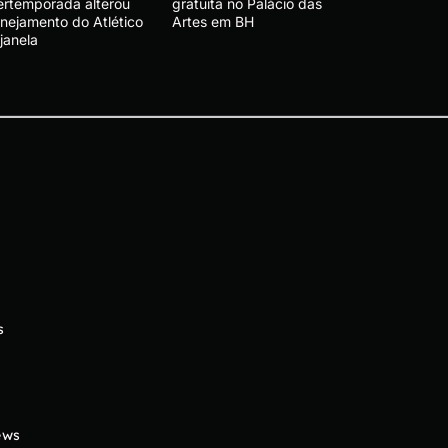
tertemporada alterou
gratuita no Palácio das
anejamento do Atlético
Artes em BH
janela
s
ews