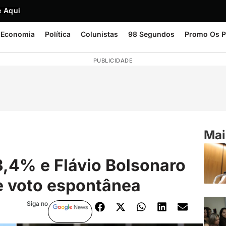
 Aqui
Economia
Política
Colunistas
98 Segundos
Promo Os P
PUBLICIDADE
Mai
3,4% e Flávio Bolsonaro
e voto espontânea
Siga no