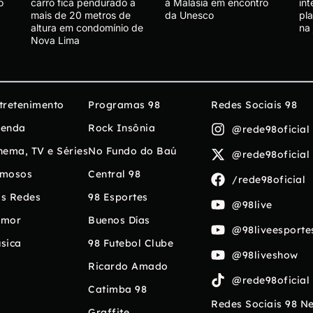
o
carro fica pendurado a
à Malásia em encontro
in
mais de 20 metros de
da Unesco
pl
altura em condomínio de
na 
Nova Lima
tretenimento
Programas 98
Redes Sociais 98
enda
Rock Insônia
@rede98oficial
nema, TV e Séries
No Fundo do Baú
@rede98oficial
mosos
Central 98
/rede98oficial
s Redes
98 Esportes
@98live
umor
Buenos Días
@98liveesporte
sica
98 Futebol Clube
@98liveshow
Ricardo Amado
@rede98oficial
Catimba 98
Redes Sociais 98 N
Graffite