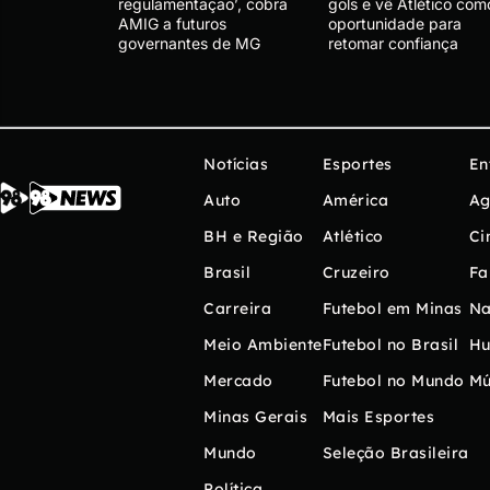
regulamentação’, cobra
gols e vê Atlético com
AMIG a futuros
oportunidade para
governantes de MG
retomar confiança
Notícias
Esportes
En
Auto
América
Ag
BH e Região
Atlético
Ci
Brasil
Cruzeiro
Fa
Carreira
Futebol em Minas
Na
Meio Ambiente
Futebol no Brasil
H
Mercado
Futebol no Mundo
Mú
Minas Gerais
Mais Esportes
Mundo
Seleção Brasileira
Política