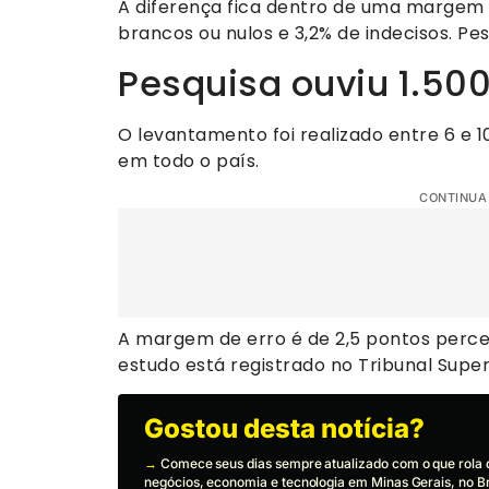
A diferença fica dentro de uma margem 
brancos ou nulos e 3,2% de indecisos. 
Pesquisa ouviu 1.500
O levantamento foi realizado entre 6 e 1
em todo o país.
CONTINUA
A margem de erro é de 2,5 pontos percen
estudo está registrado no Tribunal Superi
Gostou desta notícia?
→
Comece seus dias sempre atualizado com o que rola 
negócios, economia e tecnologia em Minas Gerais, no Br