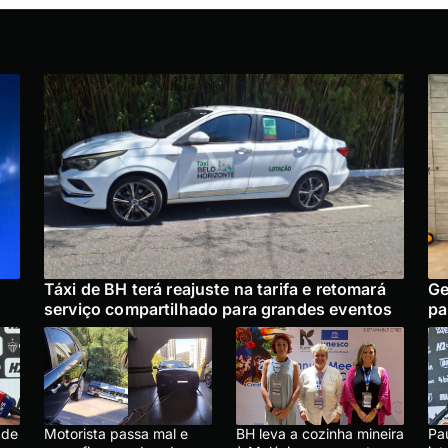
Táxi de BH terá reajuste na tarifa e retomará
Ge
serviço compartilhado para grandes eventos
pa
 de
Motorista passa mal e
BH leva a cozinha mineira
Pa