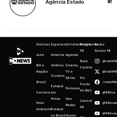
Agência Estado
Notícias
Esportes
Entretenimento
Programas
Redes
98
Sociais 98
Auto
América
Agenda
Rock
@rede98o
BH e
Atlético
Cinema,
Insônia
Região
TV e
@rede98o
Cruzeiro
Séries
No
Brasil
/rede98o
Fundo
Futebol
Famosos
do Baú
Carreira
em
@98live
Minas
Nas
Central
Meio
@98livee
Redes
98
Ambiente
Futebol
@98live
no Brasil
Humor