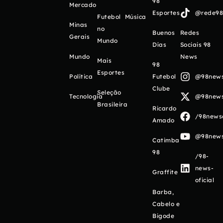
98
Mercado
Esportes
@rede98o
Futebol
Música
Minas
no
Buenos
Redes
Gerais
Mundo
Días
Sociais 98
Mundo
News
Mais
98
Esportes
Política
Futebol
@98newso
Clube
Seleção
Tecnologia
@98newso
Brasileira
Ricardo
/98newso
Amado
@98newso
Catimba
98
/98-
news-
Graffite
oficial
Barba,
Cabelo e
Bigode