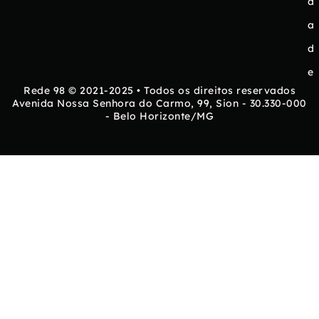
d
a
d
e
Rede 98 © 2021-2025 • Todos os direitos reservados
Avenida Nossa Senhora do Carmo, 99, Sion - 30.330-000
- Belo Horizonte/MG