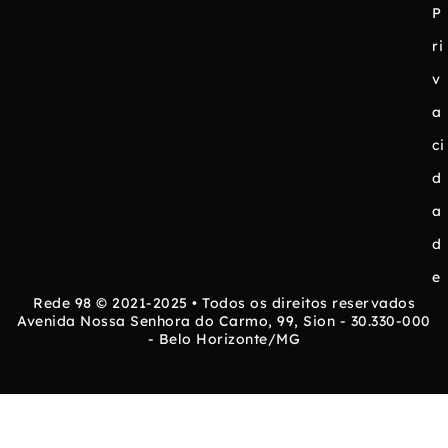
P
ri
v
a
ci
d
a
d
e
Rede 98 © 2021-2025 • Todos os direitos reservados
Avenida Nossa Senhora do Carmo, 99, Sion - 30.330-000
- Belo Horizonte/MG