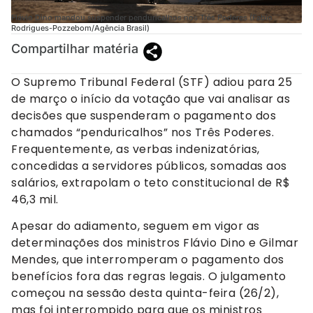
Flávio Dino mandou suspender penduricalhos nos Três Poderes (Fabio
Rodrigues-Pozzebom/Agência Brasil)
Compartilhar matéria
O Supremo Tribunal Federal (STF) adiou para 25
de março o início da votação que vai analisar as
decisões que suspenderam o pagamento dos
chamados “penduricalhos” nos Três Poderes.
Frequentemente, as verbas indenizatórias,
concedidas a servidores públicos, somadas aos
salários, extrapolam o teto constitucional de R$
46,3 mil.
Apesar do adiamento, seguem em vigor as
determinações dos ministros Flávio Dino e Gilmar
Mendes, que interromperam o pagamento dos
benefícios fora das regras legais. O julgamento
começou na sessão desta quinta-feira (26/2),
mas foi interrompido para que os ministros