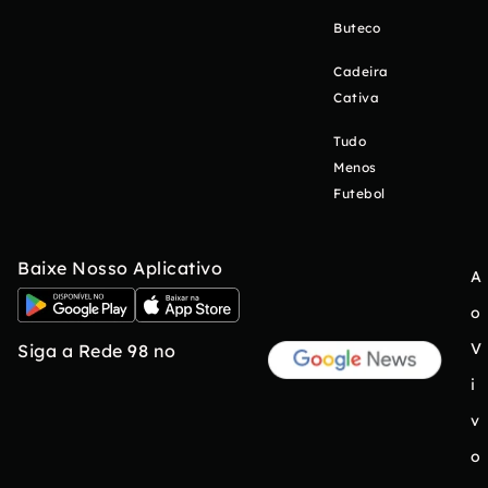
Buteco
Cadeira
Cativa
Tudo
Menos
Futebol
Baixe Nosso Aplicativo
A
o
V
Siga a Rede 98 no
i
v
o