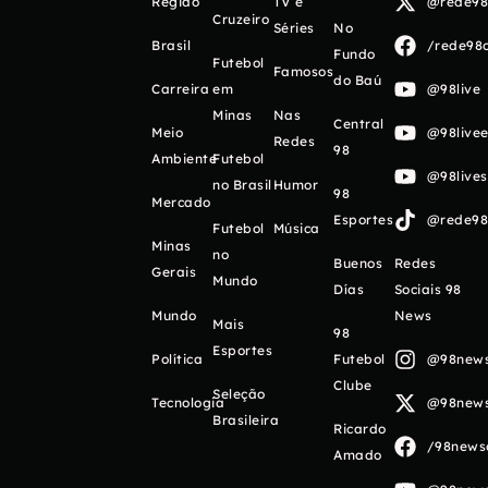
Região
TV e
@rede98o
Cruzeiro
Séries
No
Brasil
/rede98o
Fundo
Futebol
Famosos
do Baú
Carreira
em
@98live
Minas
Nas
Central
Meio
@98livee
Redes
98
Ambiente
Futebol
@98live
no Brasil
Humor
98
Mercado
Esportes
@rede98o
Futebol
Música
Minas
no
Buenos
Redes
Gerais
Mundo
Días
Sociais 98
Mundo
News
Mais
98
Esportes
Política
Futebol
@98newso
Clube
Seleção
Tecnologia
@98newso
Brasileira
Ricardo
/98newso
Amado