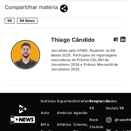
Compartilhar matéria
98
98 News
Thiago Cândido
Jornalista pela UFMG. Repórter na 98
desde 2025. Participou de reportagens
vencedoras do Prêmio CDL/BH de
Jornalismo 2024 e Prêmio Mercantil de
Jornalismo 2025.
Notícias
Esportes
Entretenimento
Programas
Redes
98
Sociais 98
Auto
América
Agenda
Rock
@rede98o
BH e
Atlético
Cinema,
Insônia