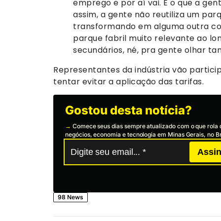
emprego e por aí vai. E o que a gen
assim, a gente não reutiliza um parqu
transformando em alguma outra coi
parque fabril muito relevante ao 
secundários, né, pra gente olhar tant
Representantes da indústria vão partici
tentar evitar a aplicação das tarifas.
Gostou desta notícia?
→
Comece seus dias sempre atualizado com o que rola 
negócios, economia e tecnologia em Minas Gerais, no Br
Assin
98 News