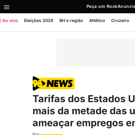
Peça um Rock
Anuncie
Ao vivo
Eleições 2026
BH e região
Atlético
Cruzeiro
Tarifas dos Estados 
mais da metade das u
ameaçar empregos e
Por