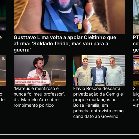
e
Gusttavo Lima volta a apoiar Cleitinho que
PT
afirma: ‘Soldado ferido, mas vou para a
co
guerra’
ge
‘Mateus é mentiroso e
Flávio Roscoe descarta
ST
lo
nunca foi meu professor’,
privatização da Cemig e
ju
 de
diz Marcelo Aro sobre
propõe mudanças no
de
rompimento político
Bolsa Família, em
vis
primeira entrevista como
candidato ao Governo