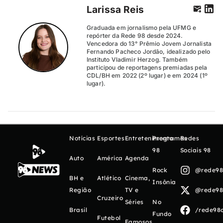
Larissa Reis
Graduada em jornalismo pela UFMG e
repórter da Rede 98 desde 2024.
Vencedora do 13° Prêmio Jovem Jornalista
Fernando Pacheco Jordão, idealizado pelo
Instituto Vladimir Herzog. Também
participou de reportagens premiadas pela
CDL/BH em 2022 (2º lugar) e em 2024 (1º
lugar).
Notícias
Esportes
Entretenimento
Programas
Redes
98
Sociais 98
Auto
América
Agenda
Rock
@rede98o
BH e
Atlético
Cinema,
Insônia
Região
TV e
@rede98o
Cruzeiro
Séries
No
Brasil
/rede98o
Fundo
Futebol
Famosos