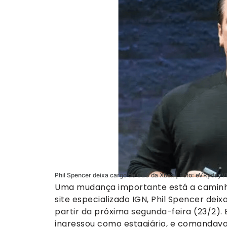
Phil Spencer deixa cargo de CEO da Xbox | Foto: eVRyda
Uma mudança importante está a caminho
site especializado IGN, Phil Spencer dei
partir da próxima segunda-feira (23/2).
ingressou como estagiário, e comandava