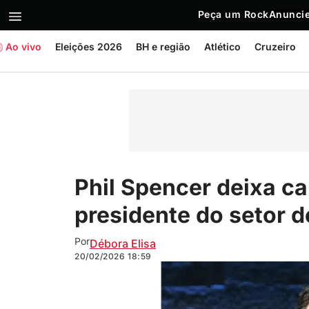
Peça um Rock
Anuncie
Ao vivo
Eleições 2026
BH e região
Atlético
Cruzeiro
Phil Spencer deixa c
presidente do setor d
Por
Débora Elisa
20/02/2026
18:59