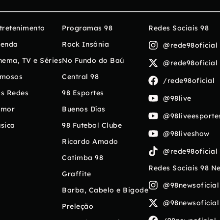
tretenimento
Programas 98
Redes Sociais 98
enda
Rock Insônia
@rede98oficial
nema, TV e Séries
No Fundo do Baú
@rede98oficial
mosos
Central 98
/rede98oficial
s Redes
98 Esportes
@98live
umor
Buenos Días
@98liveesporte
sica
98 Futebol Clube
@98liveshow
Ricardo Amado
@rede98oficial
Catimba 98
Redes Sociais 98 N
Graffite
@98newsoficial
Barba, Cabelo e Bigode
@98newsoficial
Preleção