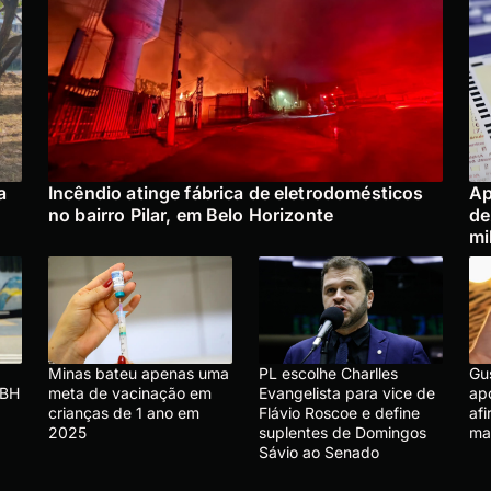
a
Incêndio atinge fábrica de eletrodomésticos
Ap
no bairro Pilar, em Belo Horizonte
de
mi
Minas bateu apenas uma
PL escolhe Charlles
Gu
 BH
meta de vacinação em
Evangelista para vice de
apo
crianças de 1 ano em
Flávio Roscoe e define
afi
2025
suplentes de Domingos
ma
Sávio ao Senado