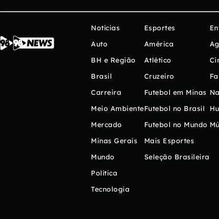
Notícias
Esportes
En
Auto
América
Ag
BH e Região
Atlético
Ci
Brasil
Cruzeiro
Fa
Carreira
Futebol em Minas
Na
Meio Ambiente
Futebol no Brasil
H
Mercado
Futebol no Mundo
Mú
Minas Gerais
Mais Esportes
Mundo
Seleção Brasileira
Política
Tecnologia