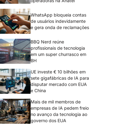
operadoras na Anatel
WhatsApp bloqueia contas
de usuários indevidamente
e gera onda de reclamações
BBQ Nerd reúne
profissionais de tecnologia
em um super churrasco em
BH
UE investe € 10 bilhões em
sete gigafábricas de IA para
disputar mercado com EUA
e China
Mais de mil membros de
empresas de IA pedem freio
no avanço da tecnologia ao
governo dos EUA