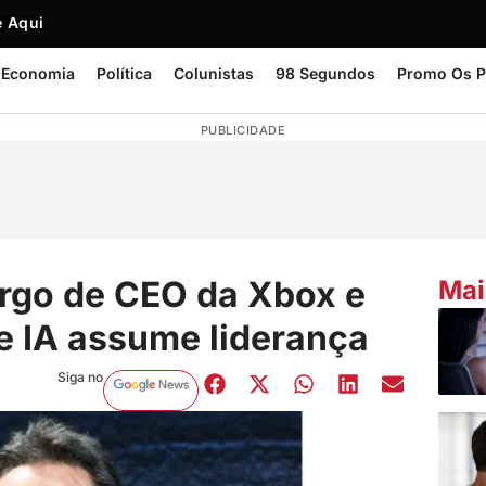
 Aqui
Economia
Política
Colunistas
98 Segundos
Promo Os P
PUBLICIDADE
argo de CEO da Xbox e
Mai
e IA assume liderança
Siga no